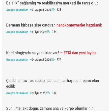
Balalık” sağlamlıq və reabilitasiya mərkəzi ilə tanış olub
Ən çox oxunanlar
01 Avqust 2026
138
Dərmanı birbaşa şişə çatdıran
nanokonteynerlər hazırlanıb
Ən çox oxunanlar
31 İyul 2026
134
Kardiologiyada nə yeniliklər var?
– ETKİ-dən yeni layihə
Ən çox oxunanlar
04 Avqust 2026
134
Çilidə hantavirus səbəbindən sanitar həyəcan rejimi elan
edilib
Ən çox oxunanlar
29 İyul 2026
130
Süni intellekt doğuş zamanı ana və körpə ölümlərinin