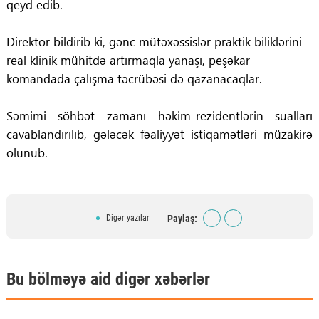
qeyd edib.
Direktor bildirib ki, gənc mütəxəssislər praktik biliklərini
real klinik mühitdə artırmaqla yanaşı, peşəkar
komandada çalışma təcrübəsi də qazanacaqlar.
Səmimi söhbət zamanı həkim-rezidentlərin sualları
cavablandırılıb, gələcək fəaliyyət istiqamətləri müzakirə
olunub.
Paylaş:
Digər yazılar
Bu bölməyə aid digər xəbərlər