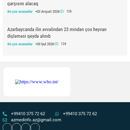
qarşısını alacaq
Ən çox oxunanlar
03 Avqust 2026
126
Azərbaycanda ilin əvvəlindən 23 mindən çox heyvan
dişləməsi qeydə alınıb
Ən çox oxunanlar
30 İyul 2026
124
Respublika Təcili və Təxirəsalınmaz Tibbi Yardım
Mərkəzinin anestezioloq-reanimatoloqları üçün simulyasiya
təlimi keçirilib
Ən çox oxunanlar
30 İyul 2026
124
Quranın nazilolma ardıcıllığı və ilahi tərbiyə
Ən çox oxunanlar
31 İyul 2026
120
+99410 375 72 62
+99410 375 72 62
azmedinfo.az@gmail.com
Döş xərçənginin metastazı gözlənilməz əlamətlə üzə çıxdı