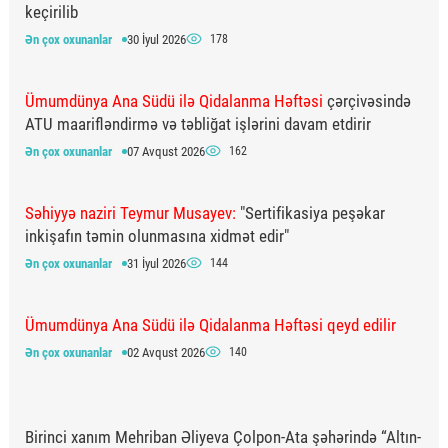
keçirilib
Ən çox oxunanlar
30 İyul 2026
178
Ümumdünya Ana Südü ilə Qidalanma Həftəsi
çərçivəsində
ATU maarifləndirmə və təbliğat işlərini davam etdirir
Ən çox oxunanlar
07 Avqust 2026
162
Səhiyyə naziri Teymur Musayev:
"Sertifikasiya peşəkar
inkişafın təmin olunmasına xidmət edir"
Ən çox oxunanlar
31 İyul 2026
144
Ümumdünya Ana Südü ilə Qidalanma Həftəsi qeyd edilir
Ən çox oxunanlar
02 Avqust 2026
140
Birinci xanım Mehriban Əliyeva Çolpon-Ata şəhərində “Altın-