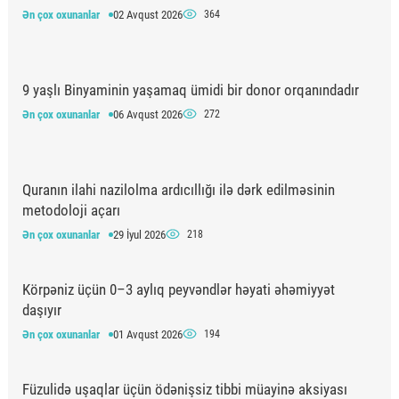
Ən çox oxunanlar
02 Avqust 2026
364
9 yaşlı Binyaminin yaşamaq ümidi bir donor orqanındadır
Ən çox oxunanlar
06 Avqust 2026
272
Quranın ilahi nazilolma ardıcıllığı ilə dərk edilməsinin
metodoloji açarı
Ən çox oxunanlar
29 İyul 2026
218
Körpəniz üçün 0–3 aylıq peyvəndlər həyati əhəmiyyət
daşıyır
Ən çox oxunanlar
01 Avqust 2026
194
Füzulidə uşaqlar üçün ödənişsiz tibbi müayinə aksiyası