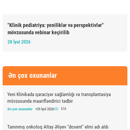
"Klinik pediatriya: yeniliklər və perspektivlər"
mövzusunda vebinar keçirilib
28 İyul 2026
Ən çox oxunanlar
Yeni Klinikada qaraciyər sağlamlığı və transplantasiya
mövzusunda maarifləndirici tədbir
Ən çox oxunanlar
29 İyul 2026
510
Tanınmış onkoloq Altay Əliyev "dosent" elmi adı alıb