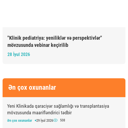
"Klinik pediatriya: yeniliklər və perspektivlər"
mövzusunda vebinar keçirilib
28 İyul 2026
Ən çox oxunanlar
Yeni Klinikada qaraciyər sağlamlığı və transplantasiya
mövzusunda maarifləndirici tədbir
Ən çox oxunanlar
29 İyul 2026
508