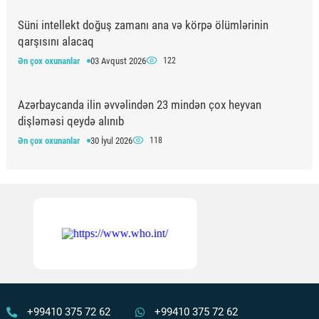
Süni intellekt doğuş zamanı ana və körpə ölümlərinin
qarşısını alacaq
Ən çox oxunanlar
03 Avqust 2026
122
Azərbaycanda ilin əvvəlindən 23 mindən çox heyvan
dişləməsi qeydə alınıb
Ən çox oxunanlar
30 İyul 2026
118
Respublika Təcili və Təxirəsalınmaz Tibbi Yardım
Mərkəzinin anestezioloq-reanimatoloqları üçün simulyasiya
təlimi keçirilib
Ən çox oxunanlar
30 İyul 2026
116
Quranın nazilolma ardıcıllığı və ilahi tərbiyə
Ən çox oxunanlar
31 İyul 2026
114
+99410 375 72 62
+99410 375 72 62