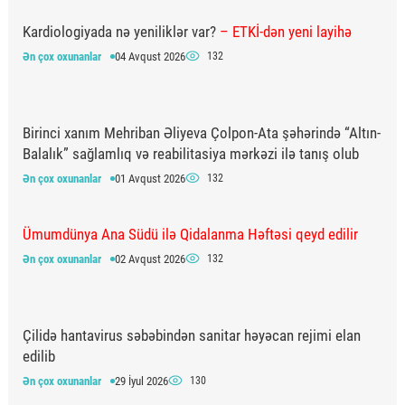
Kardiologiyada nə yeniliklər var?
– ETKİ-dən yeni layihə
Ən çox oxunanlar
04 Avqust 2026
132
Birinci xanım Mehriban Əliyeva Çolpon-Ata şəhərində “Altın-
Balalık” sağlamlıq və reabilitasiya mərkəzi ilə tanış olub
Ən çox oxunanlar
01 Avqust 2026
132
Ümumdünya Ana Südü ilə Qidalanma Həftəsi qeyd edilir
Ən çox oxunanlar
02 Avqust 2026
132
Çilidə hantavirus səbəbindən sanitar həyəcan rejimi elan
edilib
Ən çox oxunanlar
29 İyul 2026
130