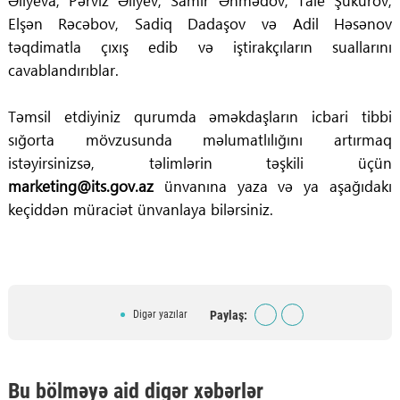
Əliyeva, Pərviz Əliyev, Samir Əhmədov, Tale Şükürov,
Elşən Rəcəbov, Sadiq Dadaşov və Adil Həsənov
təqdimatla çıxış edib və iştirakçıların suallarını
cavablandırıblar.
Təmsil etdiyiniz qurumda əməkdaşların icbari tibbi
sığorta mövzusunda məlumatlılığını artırmaq
istəyirsinizsə, təlimlərin təşkili üçün
marketing@its.gov.az
ünvanına yaza və ya aşağıdakı
keçiddən müraciət ünvanlaya bilərsiniz.
Paylaş:
Digər yazılar
Bu bölməyə aid digər xəbərlər