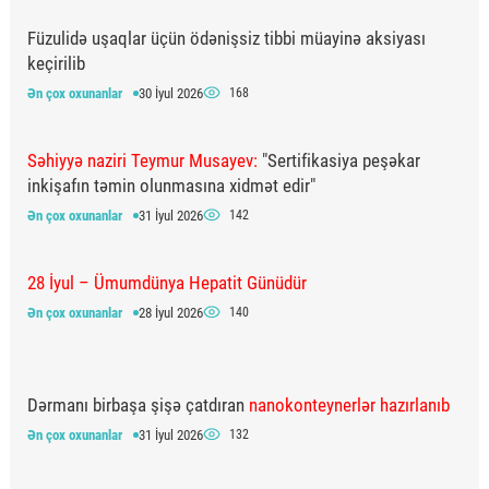
Füzulidə uşaqlar üçün ödənişsiz tibbi müayinə aksiyası
keçirilib
Ən çox oxunanlar
30 İyul 2026
168
Səhiyyə naziri Teymur Musayev:
"Sertifikasiya peşəkar
inkişafın təmin olunmasına xidmət edir"
Ən çox oxunanlar
31 İyul 2026
142
28 İyul – Ümumdünya Hepatit Günüdür
Ən çox oxunanlar
28 İyul 2026
140
Dərmanı birbaşa şişə çatdıran
nanokonteynerlər hazırlanıb
Ən çox oxunanlar
31 İyul 2026
132