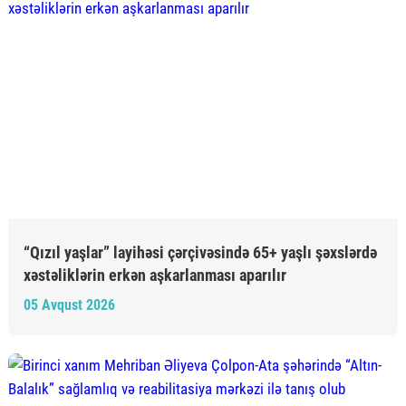
“Qızıl yaşlar” layihəsi çərçivəsində 65+ yaşlı şəxslərdə
xəstəliklərin erkən aşkarlanması aparılır
05 Avqust 2026