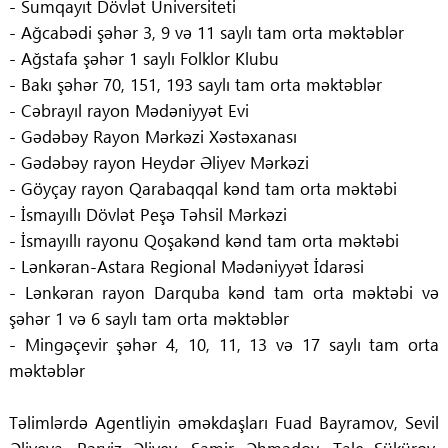
- Sumqayıt Dövlət Universiteti
- Ağcabədi şəhər 3, 9 və 11 saylı tam orta məktəblər
- Ağstafa şəhər 1 saylı Folklor Klubu
- Bakı şəhər 70, 151, 193 saylı tam orta məktəblər
- Cəbrayıl rayon Mədəniyyət Evi
- Gədəbəy Rayon Mərkəzi Xəstəxanası
- Gədəbəy rayon Heydər Əliyev Mərkəzi
- Göyçay rayon Qarabaqqal kənd tam orta məktəbi
- İsmayıllı Dövlət Peşə Təhsil Mərkəzi
- İsmayıllı rayonu Qoşakənd kənd tam orta məktəbi
- Lənkəran-Astara Regional Mədəniyyət İdarəsi
- Lənkəran rayon Darquba kənd tam orta məktəbi və
şəhər 1 və 6 saylı tam orta məktəblər
- Mingəçevir şəhər 4, 10, 11, 13 və 17 saylı tam orta
məktəblər
Təlimlərdə Agentliyin əməkdaşları Fuad Bayramov, Sevil