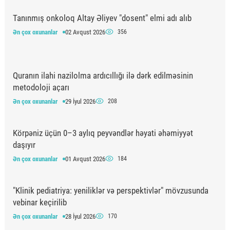
Tanınmış onkoloq Altay Əliyev "dosent" elmi adı alıb
Ən çox oxunanlar
02 Avqust 2026
356
Quranın ilahi nazilolma ardıcıllığı ilə dərk edilməsinin
metodoloji açarı
Ən çox oxunanlar
29 İyul 2026
208
Körpəniz üçün 0–3 aylıq peyvəndlər həyati əhəmiyyət
daşıyır
Ən çox oxunanlar
01 Avqust 2026
184
"Klinik pediatriya: yeniliklər və perspektivlər" mövzusunda
vebinar keçirilib
Ən çox oxunanlar
28 İyul 2026
170