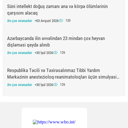
Süni intellekt doğuş zamanı ana və körpə ölümlərinin
qarşısını alacaq
Ən çox oxunanlar
03 Avqust 2026
130
Azərbaycanda ilin əvvəlindən 23 mindən çox heyvan
dişləməsi qeydə alınıb
Ən çox oxunanlar
30 İyul 2026
126
Respublika Təcili və Təxirəsalınmaz Tibbi Yardım
Mərkəzinin anestezioloq-reanimatoloqları üçün simulyasiya
təlimi keçirilib
Ən çox oxunanlar
30 İyul 2026
126
Apteklərdə eyni dərmanın fərqli qiymətə satılması
araşdırılır
Ən çox oxunanlar
05 Avqust 2026
122