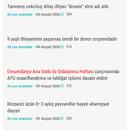
Tanınmış onkoloq Altay Əliyev "dosent" elmi adı alıb
Ən çox oxunanlar
02 Avqust 2026
364
9 yaşlı Binyaminin yaşamaq ümidi bir donor orqanındadır
Ən çox oxunanlar
06 Avqust 2026
314
Ümumdünya Ana Südü ilə Qidalanma Həftəsi
çərçivəsində
ATU maarifləndirmə və təbliğat işlərini davam etdirir
Ən çox oxunanlar
07 Avqust 2026
212
Körpəniz üçün 0–3 aylıq peyvəndlər həyati əhəmiyyət
daşıyır
Ən çox oxunanlar
01 Avqust 2026
200