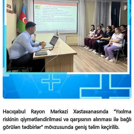
Hacıqabul Rayon Mərkəzi Xəstəxanasında “Yıxılma
riskinin qiymətləndirilməsi və qarşısının alınması ilə bağlı
görülən tədbirlər” mövzusunda geniş təlim keçirilib.