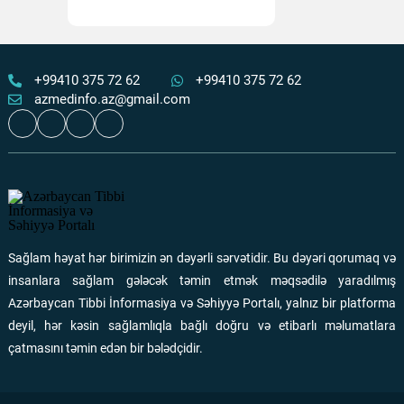
“Qızıl yaşlar” layihəsi çərçivəsində 65+ yaşlı şəxslərdə
xəstəliklərin erkən aşkarlanması aparılır
Ən çox oxunanlar
05 Avqust 2026
118
+99410 375 72 62
+99410 375 72 62
azmedinfo.az@gmail.com
Şuşa şəhərində təcili tibbi yardım bölməsi fəaliyyətə
başlayıb
Ən çox oxunanlar
01 Avqust 2026
112
Əlillik dərəcəsinin təyin olunması müraciət qaydaları
–
TƏBİB-dən izahlı video
Sağlam həyat hər birimizin ən dəyərli sərvətidir. Bu dəyəri qorumaq və
Ən çox oxunanlar
06 Avqust 2026
112
insanlara sağlam gələcək təmin etmək məqsədilə yaradılmış
Azərbaycan Tibbi İnformasiya və Səhiyyə Portalı, yalnız bir platforma
“Quran və peyğəmbərin sünnəsi” anlayışının mənşəyi və
deyil, hər kəsin sağlamlıqla bağlı doğru və etibarlı məlumatlara
təhrif prosesi
çatmasını təmin edən bir bələdçidir.
Ən çox oxunanlar
01 Avqust 2026
108