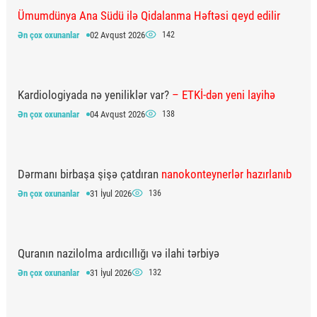
Ümumdünya Ana Südü ilə Qidalanma Həftəsi qeyd edilir
Ən çox oxunanlar
02 Avqust 2026
142
Kardiologiyada nə yeniliklər var?
– ETKİ-dən yeni layihə
Ən çox oxunanlar
04 Avqust 2026
138
Dərmanı birbaşa şişə çatdıran
nanokonteynerlər hazırlanıb
Ən çox oxunanlar
31 İyul 2026
136
Quranın nazilolma ardıcıllığı və ilahi tərbiyə
Ən çox oxunanlar
31 İyul 2026
132