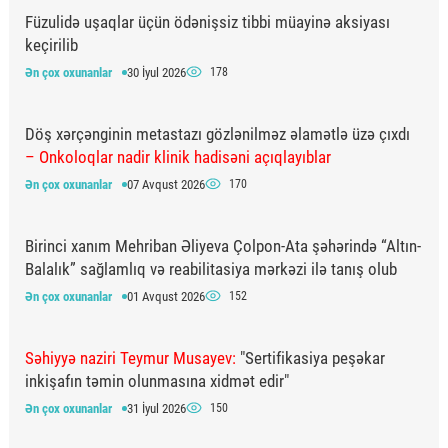
Füzulidə uşaqlar üçün ödənişsiz tibbi müayinə aksiyası
keçirilib
Ən çox oxunanlar
30 İyul 2026
178
Döş xərçənginin metastazı gözlənilməz əlamətlə üzə çıxdı
– Onkoloqlar nadir klinik hadisəni açıqlayıblar
Ən çox oxunanlar
07 Avqust 2026
170
Birinci xanım Mehriban Əliyeva Çolpon-Ata şəhərində “Altın-
Balalık” sağlamlıq və reabilitasiya mərkəzi ilə tanış olub
Ən çox oxunanlar
01 Avqust 2026
152
Səhiyyə naziri Teymur Musayev:
"Sertifikasiya peşəkar
inkişafın təmin olunmasına xidmət edir"
Ən çox oxunanlar
31 İyul 2026
150