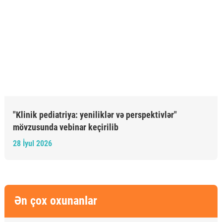
"Klinik pediatriya: yeniliklər və perspektivlər"
mövzusunda vebinar keçirilib
28 İyul 2026
Ən çox oxunanlar