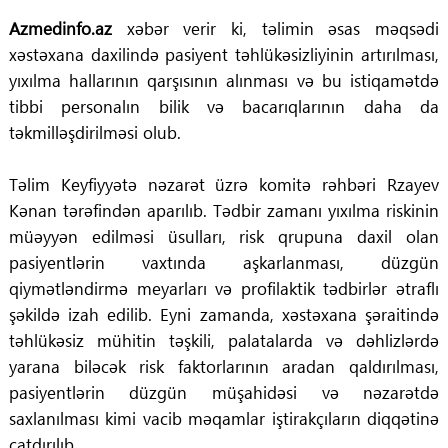
Azmedinfo.az
xəbər verir ki, təlimin əsas məqsədi
xəstəxana daxilində pasiyent təhlükəsizliyinin artırılması,
yıxılma hallarının qarşısının alınması və bu istiqamətdə
tibbi personalın bilik və bacarıqlarının daha da
təkmilləşdirilməsi olub.
Təlim Keyfiyyətə nəzarət üzrə komitə rəhbəri Rzayev
Kənan tərəfindən aparılıb. Tədbir zamanı yıxılma riskinin
müəyyən edilməsi üsulları, risk qrupuna daxil olan
pasiyentlərin vaxtında aşkarlanması, düzgün
qiymətləndirmə meyarları və profilaktik tədbirlər ətraflı
şəkildə izah edilib. Eyni zamanda, xəstəxana şəraitində
təhlükəsiz mühitin təşkili, palatalarda və dəhlizlərdə
yarana biləcək risk faktorlarının aradan qaldırılması,
pasiyentlərin düzgün müşahidəsi və nəzarətdə
saxlanılması kimi vacib məqamlar iştirakçıların diqqətinə
çatdırılıb.