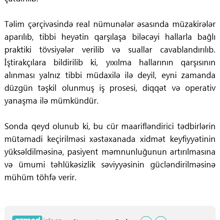
Təlim çərçivəsində real nümunələr əsasında müzakirələr
aparılıb, tibbi heyətin qarşılaşa biləcəyi hallarla bağlı
praktiki tövsiyələr verilib və suallar cavablandırılıb.
İştirakçılara bildirilib ki, yıxılma hallarının qarşısının
alınması yalnız tibbi müdaxilə ilə deyil, eyni zamanda
düzgün təşkil olunmuş iş prosesi, diqqət və operativ
yanaşma ilə mümkündür.
Sonda qeyd olunub ki, bu cür maarifləndirici tədbirlərin
mütəmadi keçirilməsi xəstəxanada xidmət keyfiyyətinin
yüksəldilməsinə, pasiyent məmnunluğunun artırılmasına
və ümumi təhlükəsizlik səviyyəsinin gücləndirilməsinə
mühüm töhfə verir.