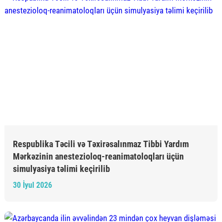
Respublika Təcili və Təxirəsalınmaz Tibbi Yardım
Mərkəzinin anestezioloq-reanimatoloqları üçün
simulyasiya təlimi keçirilib
30 İyul 2026