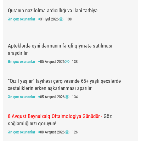
Quranın nazilolma ardıcıllığı və ilahi tərbiyə
Ən çox oxunanlar
31 İyul 2026
138
Apteklərdə eyni dərmanın fərqli qiymətə satılması
araşdırılır
Ən çox oxunanlar
05 Avqust 2026
138
“Qızıl yaşlar” layihəsi çərçivəsində 65+ yaşlı şəxslərdə
xəstəliklərin erkən aşkarlanması aparılır
Ən çox oxunanlar
05 Avqust 2026
134
8 Avqust Beynəlxalq Oftalmologiya Günüdür -
Göz
sağlamlığınızı qoruyun!
Ən çox oxunanlar
08 Avqust 2026
126