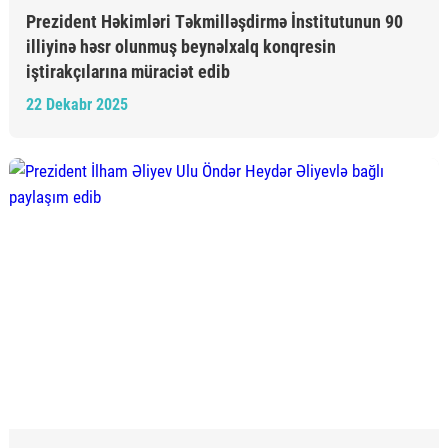
Prezident Həkimləri Təkmilləşdirmə İnstitutunun 90
illiyinə həsr olunmuş beynəlxalq konqresin
iştirakçılarına müraciət edib
22 Dekabr 2025