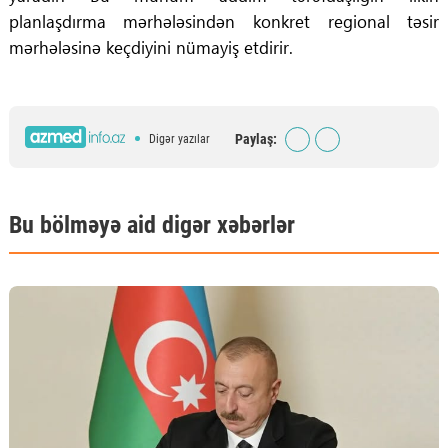
planlaşdırma mərhələsindən konkret regional təsir
mərhələsinə keçdiyini nümayiş etdirir.
Paylaş:
Digər yazılar
Bu bölməyə aid digər xəbərlər