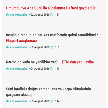
Ümumdünya Ana Südü ilə Qidalanma Həftəsi qeyd edilir
Ən çox oxunanlar
02 Avqust 2026
154
İnsulin dirənci olan hər kəs metformin qəbul etməlidirmi?
Ekspert açıqlaması
Ən çox oxunanlar
09 Avqust 2026
152
Kardiologiyada nə yeniliklər var?
– ETKİ-dən yeni layihə
Ən çox oxunanlar
04 Avqust 2026
148
Süni intellekt doğuş zamanı ana və körpə ölümlərinin
qarşısını alacaq
Ən çox oxunanlar
03 Avqust 2026
144