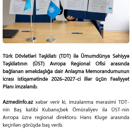
Türk Dövlətləri Təşkilatı (TDT) ilə Ümumdünya Səhiyyə
Təşkilatının (ÜST) Avropa Regional Ofisi arasında
bağlanan əməkdaşlığa dair Anlaşma Memorandumunun
icrası istiqamətində 2026–2027-ci illər üçün Fəaliyyət
Planı imzalanıb.
Azmedinfo.az
xəbər verir ki, imzalanma mərasimi TDT-
nin Baş katibi Kubanıçbek Ömüraliyev ilə ÜST-nin
Avropa üzrə regional direktoru Hans Kluge arasında
keçirilən görüşdə baş verib.