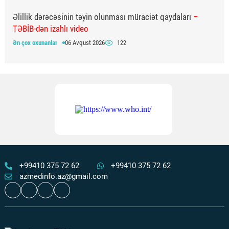
Əlillik dərəcəsinin təyin olunması müraciət qaydaları
–
TƏBİB-dən izahlı video
Ən çox oxunanlar
06 Avqust 2026
122
Şuşa şəhərində təcili tibbi yardım bölməsi fəaliyyətə
başlayıb
Ən çox oxunanlar
01 Avqust 2026
116
Ümumdünya Ana Südü ilə Qidalandırma Həftəsində
ÜST və
UNİCEF-dən tövsiyələr
Ən çox oxunanlar
04 Avqust 2026
112
+99410 375 72 62
+99410 375 72 62
azmedinfo.az@gmail.com
“Quran və peyğəmbərin sünnəsi” anlayışının mənşəyi və
təhrif prosesi
Ən çox oxunanlar
01 Avqust 2026
112