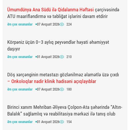
Ümumdünya Ana Südü ilə Qidalanma Həftəsi
çərçivəsində
ATU maarifləndirmə və təbliğat işlərini davam etdirir
Ən çox oxunanlar
07 Avqust 2026
224
Körpəniz üçün 0–3 aylıq peyvəndlər həyati əhəmiyyət
daşıyır
Ən çox oxunanlar
01 Avqust 2026
210
Döş xərçənginin metastazı gözlənilməz əlamətlə üzə çıxdı
– Onkoloqlar nadir klinik hadisəni açıqlayıblar
Ən çox oxunanlar
07 Avqust 2026
180
Birinci xanım Mehriban Əliyeva Çolpon-Ata şəhərində “Altın-
Balalık” sağlamlıq və reabilitasiya mərkəzi ilə tanış olub
Ən çox oxunanlar
01 Avqust 2026
154