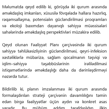
Məlumatda qeyd edilib ki, görüşdə iki qurum arasında
əməkdaşlıq imkanları, xüsusilə fövqəladə hallara hazırlıq,
rəqəmsallaşma, potensialın gücləndirilməsi proqramları
və ekoloji baxımdan dayanıqlı səhiyyə müəssisələri
sahələrində əməkdaşlıq perspektivləri müzakirə edilib.
Qeyd olunan Fəaliyyət Planı çərçivəsində iki qurum
səhiyyə təhlükəsizliyinin gücləndirilməsi, qeyri-infeksion
xəstəliklərlə mübarizə, sağlam qocalmanın təşviqi və
iqlim–səhiyyə təşəbbüslərinin irəlilədilməsi
istiqamətlərində əməkdaşlığı daha da dərinləşdirməyi
nəzərdə tutur.
Bildirilib ki, planın imzalanması iki qurum arasında
formalaşdırılan strateji çərçivənin davamlılığını təmin
edən birgə fəaliyyətlər üçün aydın və konkret əsas
yaradır. Bu mühüm addım tərəfdaşlığın ilkin