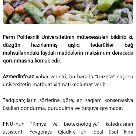
Perm Politexnik Universitetinin mütəxəssisləri bildirib ki,
düzgün hazırlanmış qışlıq tədarüklər bağ
məhsullarındakı faydalı maddələrin maksimum dərəcədə
qorunmasına kömək edir.
Azmedinfo.az
xəbər verir ki, bu barədə “Gazeta” nəşrinə
universitetin mətbuat xidməti məlumat verib.
Tədqiqatçıların sözlərinə görə, ən sağlam konservasiya
üsulları dondurma, qurudulma və turşuya qoymadır.
PNU-nun “Kimya və biotexnologiya” kafedrasının
assistenti Yevgeniya Qladkix ən ideal üsul kimi