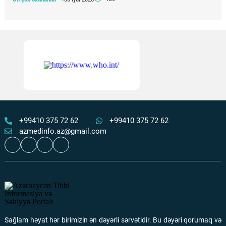
Apteklərdə eyni dərmanın fərqli qiymətə satılması
araşdırılır
Ən çox oxunanlar
05 Avqust 2026
122
“Qızıl yaşlar” layihəsi çərçivəsində 65+ yaşlı şəxslərdə
xəstəliklərin erkən aşkarlanması aparılır
Ən çox oxunanlar
05 Avqust 2026
120
+99410 375 72 62
+99410 375 72 62
azmedinfo.az@gmail.com
Şuşa şəhərində təcili tibbi yardım bölməsi fəaliyyətə
başlayıb
Ən çox oxunanlar
01 Avqust 2026
112
Əlillik dərəcəsinin təyin olunması müraciət qaydaları
–
TƏBİB-dən izahlı video
Sağlam həyat hər birimizin ən dəyərli sərvətidir. Bu dəyəri qorumaq və
Ən çox oxunanlar
06 Avqust 2026
112