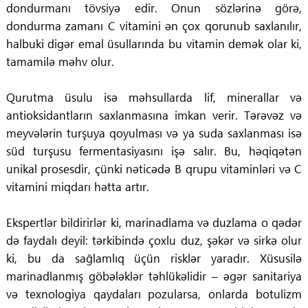
dondurmanı tövsiyə edir. Onun sözlərinə görə,
dondurma zamanı C vitamini ən çox qorunub saxlanılır,
halbuki digər emal üsullarında bu vitamin demək olar ki,
tamamilə məhv olur.
Qurutma üsulu isə məhsullarda lif, minerallar və
antioksidantların saxlanmasına imkan verir. Tərəvəz və
meyvələrin turşuya qoyulması və ya suda saxlanması isə
süd turşusu fermentasiyasını işə salır. Bu, həqiqətən
unikal prosesdir, çünki nəticədə B qrupu vitaminləri və C
vitamini miqdarı hətta artır.
Ekspertlər bildirirlər ki, marinadlama və duzlama o qədər
də faydalı deyil: tərkibində çoxlu duz, şəkər və sirkə olur
ki, bu da sağlamlıq üçün risklər yaradır. Xüsusilə
marinadlanmış göbələklər təhlükəlidir – əgər sanitariya
və texnologiya qaydaları pozularsa, onlarda botulizm