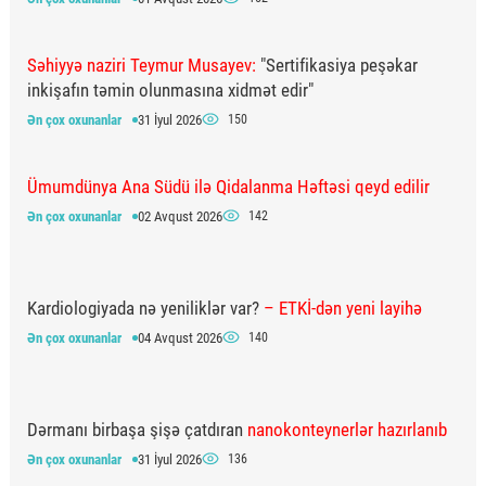
Səhiyyə naziri Teymur Musayev:
"Sertifikasiya peşəkar
inkişafın təmin olunmasına xidmət edir"
Ən çox oxunanlar
31 İyul 2026
150
Ümumdünya Ana Südü ilə Qidalanma Həftəsi qeyd edilir
Ən çox oxunanlar
02 Avqust 2026
142
Kardiologiyada nə yeniliklər var?
– ETKİ-dən yeni layihə
Ən çox oxunanlar
04 Avqust 2026
140
Dərmanı birbaşa şişə çatdıran
nanokonteynerlər hazırlanıb
Ən çox oxunanlar
31 İyul 2026
136