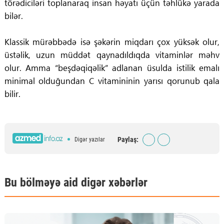
törədiciləri toplanaraq insan həyatı üçün təhlükə yarada
bilər.
Klassik mürəbbədə isə şəkərin miqdarı çox yüksək olur,
üstəlik, uzun müddət qaynadıldıqda vitaminlər məhv
olur. Amma “beşdəqiqəlik” adlanan üsulda istilik emalı
minimal olduğundan C vitamininin yarısı qorunub qala
bilir.
Paylaş:
Digər yazılar
Bu bölməyə aid digər xəbərlər