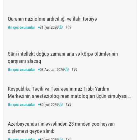
Quranın nazilolma ardıcıllığı və ilahi tərbiyə
Ən çox oxunanlar
31 İyul 2026
132
Süni intellekt doğuş zamanı ana və körpə ölümlərinin
qarşısını alacaq
Ən çox oxunanlar
03 Avqust 2026
130
Respublika Təcili və Təxirəsalınmaz Tibbi Yardım
Mərkəzinin anestezioloq-reanimatoloqları üçün simulyasiya
təlimi keçirilib
Ən çox oxunanlar
30 İyul 2026
128
Azərbaycanda ilin əvvəlindən 23 mindən çox heyvan
dişləməsi qeydə alınıb
Ən çox oxunanlar
30 İyul 2026
126