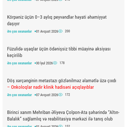
Körpəniz üçün 0–3 aylıq peyvəndlər həyati əhəmiyyət
daşıyır
Ən çox oxunanlar
01 Avqust 2026
200
Füzulidə uşaqlar üçün ödənişsiz tibbi müayinə aksiyası
keçirilib
Ən çox oxunanlar
30 İyul 2026
178
Döş xərçənginin metastazı gözlənilməz əlamətlə üzə çıxdı
– Onkoloqlar nadir klinik hadisəni açıqlayıblar
Ən çox oxunanlar
07 Avqust 2026
172
Birinci xanım Mehriban Əliyeva Çolpon-Ata şəhərində “Altın-
Balalık” sağlamlıq və reabilitasiya mərkəzi ilə tanış olub
Ən çox oxunanlar
01 Avqust 2026
152