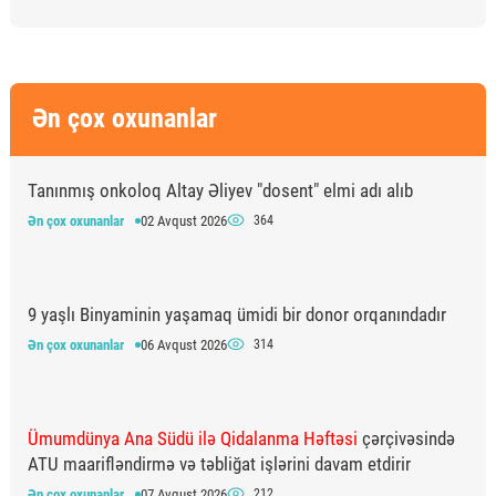
Ən çox oxunanlar
Tanınmış onkoloq Altay Əliyev "dosent" elmi adı alıb
Ən çox oxunanlar
02 Avqust 2026
364
9 yaşlı Binyaminin yaşamaq ümidi bir donor orqanındadır
Ən çox oxunanlar
06 Avqust 2026
314
Ümumdünya Ana Südü ilə Qidalanma Həftəsi
çərçivəsində
ATU maarifləndirmə və təbliğat işlərini davam etdirir
Ən çox oxunanlar
07 Avqust 2026
212