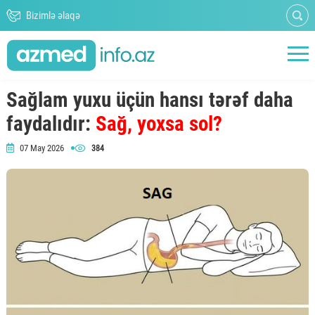
Bizimlə əlaqə
Sağlam yuxu üçün hansı tərəf daha
faydalıdır:
Sağ, yoxsa sol?
07 May 2026
384