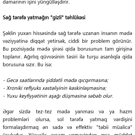
damarının işini yüngülləşdirir.
Sağ tərəfə yatmağın "gizli" təhlükəsi
Şəklin yuxarı hissəsində sağ tərəfə uzanan insanın mədə
vəziyyətinə diqqət yetirsək, ciddi bir problem görünür.
Bu pozisiyada mədə şirəsi qida borusunun tam girişinə
toplanır. Ağırlıq qüvvəsinin təsiri ilə turşu asanlıqla qida
borusuna sızır. Bu isə:
- Gecə saatlarında şiddətli mədə qıcqırmasına;
- Xroniki reflyuks xəstəliyinin kəskinləşməsinə;
- Yuxu keyfiyyətinin aşağı düşməsinə səbəb olur.
Əgər sizdə tez-tez mədə yanması və ya həzm
problemləri olursa, sol tərəfə yatmaq vərdişini
formalaşdırmaq ən sadə və effektiv "təbii müalicə"
üsuludur. Xüsusilə axşam yeməyindən qısa müddət