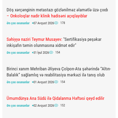
Döş xərçənginin metastazı gözlənilməz əlamətlə üzə çıxdı
– Onkoloqlar nadir klinik hadisəni açıqlayıblar
Ən çox oxunanlar
07 Avqust 2026
178
Səhiyyə naziri Teymur Musayev:
"Sertifikasiya peşəkar
inkişafın təmin olunmasına xidmət edir"
Ən çox oxunanlar
31 İyul 2026
154
Birinci xanım Mehriban Əliyeva Çolpon-Ata şəhərində “Altın-
Balalık” sağlamlıq və reabilitasiya mərkəzi ilə tanış olub
Ən çox oxunanlar
01 Avqust 2026
154
Ümumdünya Ana Südü ilə Qidalanma Həftəsi qeyd edilir
Ən çox oxunanlar
02 Avqust 2026
152