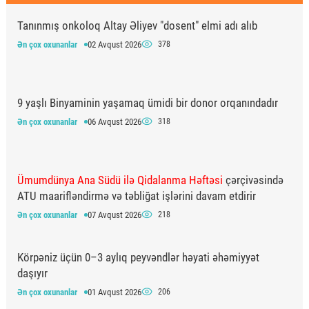
Tanınmış onkoloq Altay Əliyev "dosent" elmi adı alıb
Ən çox oxunanlar
02 Avqust 2026
378
9 yaşlı Binyaminin yaşamaq ümidi bir donor orqanındadır
Ən çox oxunanlar
06 Avqust 2026
318
Ümumdünya Ana Südü ilə Qidalanma Həftəsi
çərçivəsində
ATU maarifləndirmə və təbliğat işlərini davam etdirir
Ən çox oxunanlar
07 Avqust 2026
218
Körpəniz üçün 0–3 aylıq peyvəndlər həyati əhəmiyyət
daşıyır
Ən çox oxunanlar
01 Avqust 2026
206