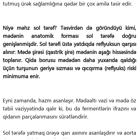
tutmuş ürək sağlamlığına qədər bir çox amilə təsir edir.
Niyə məhz sol tərəf? Təsvirdən də göründüyü kimi,
mədənin anatomik forması sol tərəfə doğru
genişlənmişdir. Sol tərəfi üstə yatdıqda reflyuksun qarşısı
alınır: Mədə şirəsi (qastrik şirə) mədənin aşağı hissəsində
toplanır. Qida borusu mədədən daha yuxarıda qaldığı
üçün turşunun geriyə sızması və qıcqırma (reflyuks) riski
minimuma enir.
Eyni zamanda, həzm asanlaşır. Mədəaltı vəzi və mədə öz
təbii vəziyyətində qalır ki, bu da fermentlərin ifrazını və
qidanın parçalanmasını sürətləndirir.
Sol tərəfə yatmaq ürəyə qan axınını asanlaşdırır və aorta