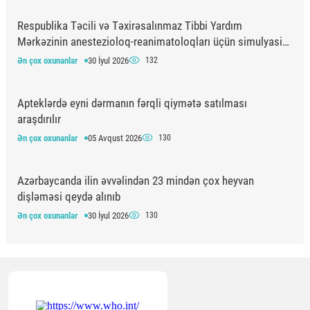
Respublika Təcili və Təxirəsalınmaz Tibbi Yardım
Mərkəzinin anestezioloq-reanimatoloqları üçün simulyasiya
təlimi keçirilib
Ən çox oxunanlar
30 İyul 2026
132
Apteklərdə eyni dərmanın fərqli qiymətə satılması
araşdırılır
Ən çox oxunanlar
05 Avqust 2026
130
Azərbaycanda ilin əvvəlindən 23 mindən çox heyvan
dişləməsi qeydə alınıb
Ən çox oxunanlar
30 İyul 2026
130
“Qızıl yaşlar” layihəsi çərçivəsində 65+ yaşlı şəxslərdə
xəstəliklərin erkən aşkarlanması aparılır
Ən çox oxunanlar
05 Avqust 2026
128