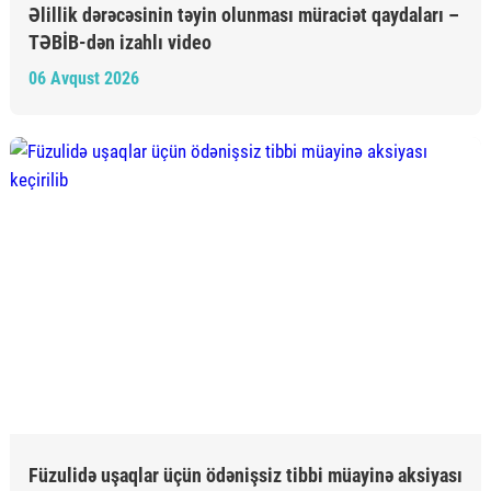
Əlillik dərəcəsinin təyin olunması müraciət qaydaları –
TƏBİB-dən izahlı video
06 Avqust 2026
Füzulidə uşaqlar üçün ödənişsiz tibbi müayinə aksiyası