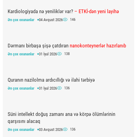
Kardiologiyada nə yeniliklər var?
– ETKİ-dən yeni layihə
Ən çox oxunanlar
04 Avqust 2026
146
Dərmanı birbaşa şişə çatdıran
nanokonteynerlər hazırlanıb
Ən çox oxunanlar
31 İyul 2026
138
Quranın nazilolma ardıcıllığı və ilahi tərbiyə
Ən çox oxunanlar
31 İyul 2026
136
Süni intellekt doğuş zamanı ana və körpə ölümlərinin
qarşısını alacaq
Ən çox oxunanlar
03 Avqust 2026
136