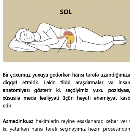
Bir çoxumuz yuxuya gedərkən hansı tərəfə uzandığımıza
diqqət etmirik. Lakin tibbi araşdırmalar və insan
anatomiyası göstərir ki, seçdiyimiz yuxu pozisiyası,
xüsusilə mədə fəaliyyəti üçün həyati əhəmiyyət kəsb
edir.
Azmedinfo.az
həkimlərin rəyinə əsaslanaraq xəbər verir
ki, yatarkən hansı tərəfi seçməyimiz həzm prosesindən