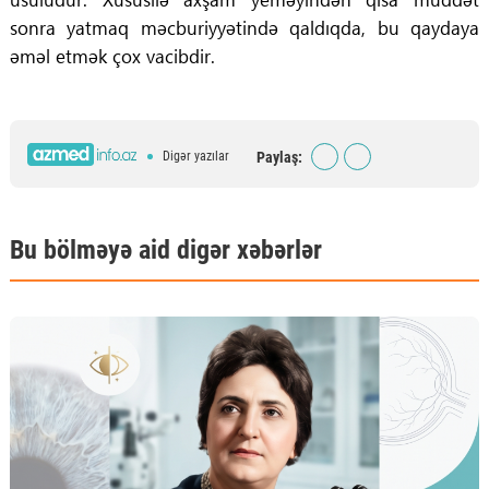
sonra yatmaq məcburiyyətində qaldıqda, bu qaydaya
əməl etmək çox vacibdir.
Paylaş:
Digər yazılar
Bu bölməyə aid digər xəbərlər