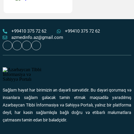
8 Avqust Beynəlxalq Oftalmologiya Günüdür -
Göz
sağlamlığınızı qoruyun!
Ən çox oxunanlar
08 Avqust 2026
120
+99410 375 72 62
+99410 375 72 62
azmedinfo.az@gmail.com
Əlillik dərəcəsinin təyin olunması müraciət qaydaları
–
TƏBİB-dən izahlı video
Ən çox oxunanlar
06 Avqust 2026
118
Şuşa şəhərində təcili tibbi yardım bölməsi fəaliyyətə
başlayıb
Sağlam həyat hər birimizin ən dəyərli sərvətidir. Bu dəyəri qorumaq və
Ən çox oxunanlar
01 Avqust 2026
116
insanlara sağlam gələcək təmin etmək məqsədilə yaradılmış
Azərbaycan Tibbi İnformasiya və Səhiyyə Portalı, yalnız bir platforma
“Quran və peyğəmbərin sünnəsi” anlayışının mənşəyi və
deyil, hər kəsin sağlamlıqla bağlı doğru və etibarlı məlumatlara
təhrif prosesi
çatmasını təmin edən bir bələdçidir.
Ən çox oxunanlar
01 Avqust 2026
110