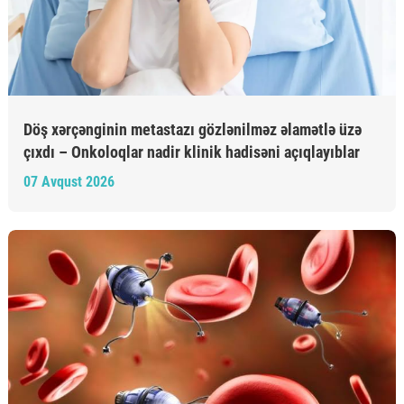
Döş xərçənginin metastazı gözlənilməz əlamətlə üzə
çıxdı – Onkoloqlar nadir klinik hadisəni açıqlayıblar
07 Avqust 2026