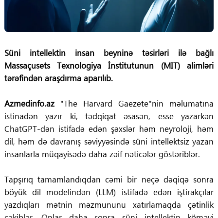
Süni intellektin insan beyninə təsirləri ilə bağlı
Massaçusets Texnologiya İnstitutunun (MIT) alimləri
tərəfindən araşdırma aparılıb.
Azmedinfo.az
"The Harvard Gaezete"nin məlumatına
istinadən yazır ki, tədqiqat əsasən, esse yazarkən
ChatGPT-dən istifadə edən şəxslər həm neyroloji, həm
dil, həm də davranış səviyyəsində süni intellektsiz yazan
insanlarla müqayisədə daha zəif nəticələr göstəriblər.
Tapşırıq tamamlandıqdan cəmi bir neçə dəqiqə sonra
böyük dil modelindən (LLM) istifadə edən iştirakçılar
yazdıqları mətnin məzmununu xatırlamaqda çətinlik
çəkiblər. Onlar daha sonra süni intellektin köməyi