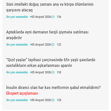
Süni intellekt doğuş zamanı ana və körpə ölümlərinin
qarşısını alacaq
Ən çox oxunanlar
03 Avqust 2026
136
Apteklərdə eyni dərmanın fərqli qiymətə satılması
araşdırılır
Ən çox oxunanlar
05 Avqust 2026
132
“Qızıl yaşlar” layihəsi çərçivəsində 65+ yaşlı şəxslərdə
xəstəliklərin erkən aşkarlanması aparılır
Ən çox oxunanlar
05 Avqust 2026
130
İnsulin dirənci olan hər kəs metformin qəbul etməlidirmi?
Ekspert açıqlaması
Ən çox oxunanlar
09 Avqust 2026
128