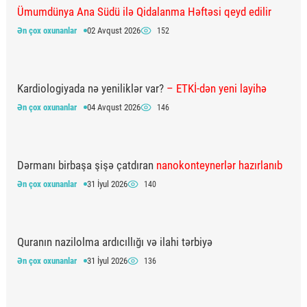
Ümumdünya Ana Südü ilə Qidalanma Həftəsi qeyd edilir
Ən çox oxunanlar
02 Avqust 2026
152
Kardiologiyada nə yeniliklər var?
– ETKİ-dən yeni layihə
Ən çox oxunanlar
04 Avqust 2026
146
Dərmanı birbaşa şişə çatdıran
nanokonteynerlər hazırlanıb
Ən çox oxunanlar
31 İyul 2026
140
Quranın nazilolma ardıcıllığı və ilahi tərbiyə
Ən çox oxunanlar
31 İyul 2026
136