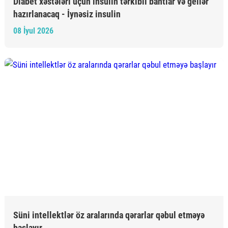
Diabet xəstələri üçün insulin tərkibli bantlar və gellər
hazırlanacaq - İynəsiz insulin
08 İyul 2026
Süni intellektlər öz aralarında qərarlar qəbul etməyə
başlayır