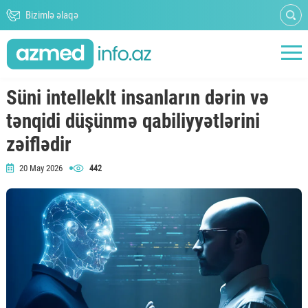
Bizimlə əlaqə
Süni intelleklt insanların dərin və
tənqidi düşünmə qabiliyyətlərini
zəiflədir
20 May 2026
442