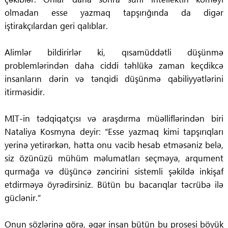
olmadan esse yazmaq tapşırığında da digər
iştirakçılardan geri qalıblar.
Alimlər bildirirlər ki, qısamüddətli düşünmə
problemlərindən daha ciddi təhlükə zaman keçdikcə
insanların dərin və tənqidi düşünmə qabiliyyətlərini
itirməsidir.
MIT-in tədqiqatçısı və araşdırma müəlliflərindən biri
Nataliya Kosmyna deyir: “Esse yazmaq kimi tapşırıqları
yerinə yetirərkən, hətta onu vacib hesab etməsəniz belə,
siz özünüzü mühüm məlumatları seçməyə, arqument
qurmağa və düşüncə zəncirini sistemli şəkildə inkişaf
etdirməyə öyrədirsiniz. Bütün bu bacarıqlar təcrübə ilə
güclənir.”
Onun sözlərinə görə, əgər insan bütün bu prosesi böyük