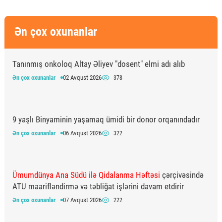
Ən çox oxunanlar
Tanınmış onkoloq Altay Əliyev "dosent" elmi adı alıb
Ən çox oxunanlar
02 Avqust 2026
378
9 yaşlı Binyaminin yaşamaq ümidi bir donor orqanındadır
Ən çox oxunanlar
06 Avqust 2026
322
Ümumdünya Ana Südü ilə Qidalanma Həftəsi
çərçivəsində
ATU maarifləndirmə və təbliğat işlərini davam etdirir
Ən çox oxunanlar
07 Avqust 2026
222