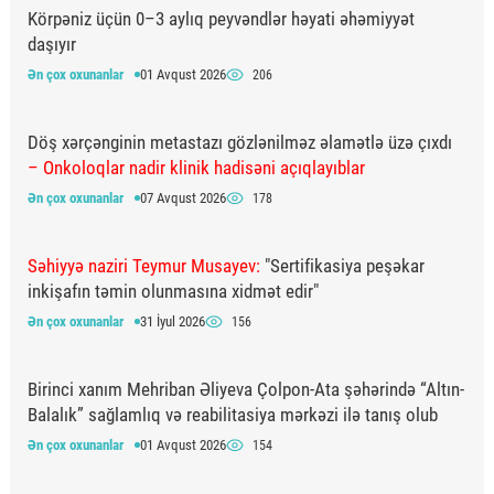
Körpəniz üçün 0–3 aylıq peyvəndlər həyati əhəmiyyət
daşıyır
Ən çox oxunanlar
01 Avqust 2026
206
Döş xərçənginin metastazı gözlənilməz əlamətlə üzə çıxdı
– Onkoloqlar nadir klinik hadisəni açıqlayıblar
Ən çox oxunanlar
07 Avqust 2026
178
Səhiyyə naziri Teymur Musayev:
"Sertifikasiya peşəkar
inkişafın təmin olunmasına xidmət edir"
Ən çox oxunanlar
31 İyul 2026
156
Birinci xanım Mehriban Əliyeva Çolpon-Ata şəhərində “Altın-
Balalık” sağlamlıq və reabilitasiya mərkəzi ilə tanış olub
Ən çox oxunanlar
01 Avqust 2026
154