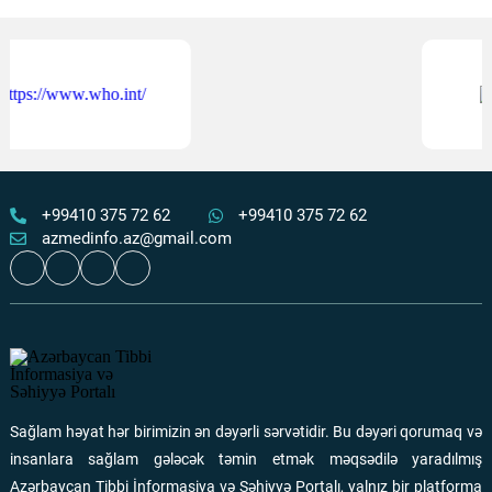
Əlillik dərəcəsinin təyin olunması müraciət qaydaları
–
TƏBİB-dən izahlı video
Ən çox oxunanlar
06 Avqust 2026
122
8 Avqust Beynəlxalq Oftalmologiya Günüdür -
Göz
sağlamlığınızı qoruyun!
Ən çox oxunanlar
08 Avqust 2026
122
+99410 375 72 62
+99410 375 72 62
azmedinfo.az@gmail.com
Şuşa şəhərində təcili tibbi yardım bölməsi fəaliyyətə
başlayıb
Ən çox oxunanlar
01 Avqust 2026
116
Ümumdünya Ana Südü ilə Qidalandırma Həftəsində
ÜST və
UNİCEF-dən tövsiyələr
Sağlam həyat hər birimizin ən dəyərli sərvətidir. Bu dəyəri qorumaq və
Ən çox oxunanlar
04 Avqust 2026
110
insanlara sağlam gələcək təmin etmək məqsədilə yaradılmış
Azərbaycan Tibbi İnformasiya və Səhiyyə Portalı, yalnız bir platforma