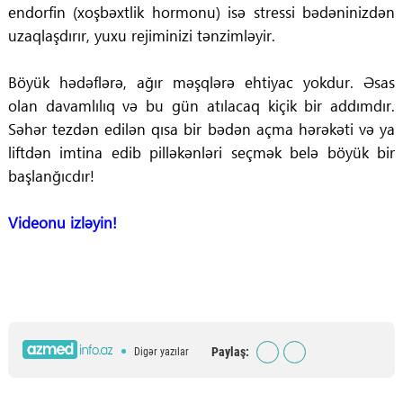
endorfin (xoşbəxtlik hormonu) isə stressi bədəninizdən
uzaqlaşdırır, yuxu rejiminizi tənzimləyir.
Böyük hədəflərə, ağır məşqlərə ehtiyac yokdur. Əsas
olan davamlılıq və bu gün atılacaq kiçik bir addımdır.
Səhər tezdən edilən qısa bir bədən açma hərəkəti və ya
liftdən imtina edib pilləkənləri seçmək belə böyük bir
başlanğıcdır!
Videonu izləyin!
Paylaş:
Digər yazılar