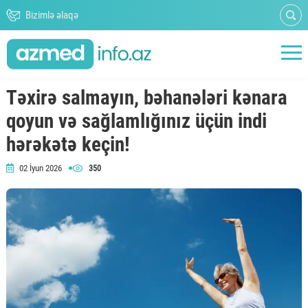
Bizimlə əlaqə
Təxirə salmayın, bəhanələri kənara
qoyun və sağlamlığınız üçün indi
hərəkətə keçin!
02 İyun 2026
350