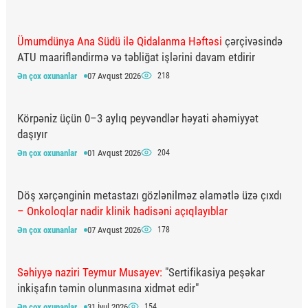
Ümumdünya Ana Südü ilə Qidalanma Həftəsi
çərçivəsində
ATU maarifləndirmə və təbliğat işlərini davam etdirir
Ən çox oxunanlar
07 Avqust 2026
218
Körpəniz üçün 0–3 aylıq peyvəndlər həyati əhəmiyyət
daşıyır
Ən çox oxunanlar
01 Avqust 2026
204
Döş xərçənginin metastazı gözlənilməz əlamətlə üzə çıxdı
– Onkoloqlar nadir klinik hadisəni açıqlayıblar
Ən çox oxunanlar
07 Avqust 2026
178
Səhiyyə naziri Teymur Musayev:
"Sertifikasiya peşəkar
inkişafın təmin olunmasına xidmət edir"
Ən çox oxunanlar
31 İyul 2026
154