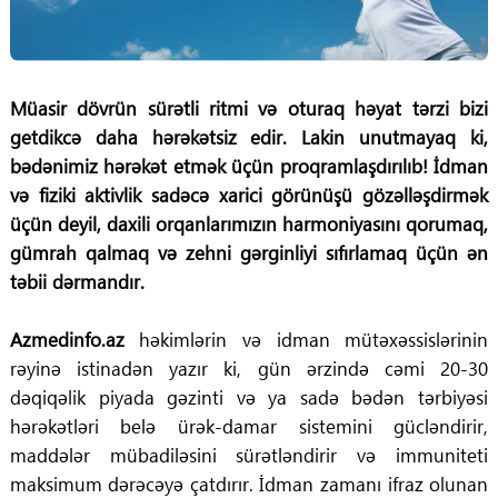
Müasir dövrün sürətli ritmi və oturaq həyat tərzi bizi
getdikcə daha hərəkətsiz edir. Lakin unutmayaq ki,
bədənimiz hərəkət etmək üçün proqramlaşdırılıb! İdman
və fiziki aktivlik sadəcə xarici görünüşü gözəlləşdirmək
üçün deyil, daxili orqanlarımızın harmoniyasını qorumaq,
gümrah qalmaq və zehni gərginliyi sıfırlamaq üçün ən
təbii dərmandır.
Azmedinfo.az
həkimlərin və idman mütəxəssislərinin
rəyinə istinadən yazır ki, gün ərzində cəmi 20-30
dəqiqəlik piyada gəzinti və ya sadə bədən tərbiyəsi
hərəkətləri belə ürək-damar sistemini gücləndirir,
maddələr mübadiləsini sürətləndirir və immuniteti
maksimum dərəcəyə çatdırır. İdman zamanı ifraz olunan