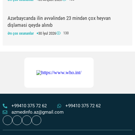
Azərbaycanda ilin əvvəlindən 23 mindən çox heyvan
dişləməsi qeydə alınıb
Ən çox oxunanlar
30 İyul 2026
130
“Qızıl yaşlar” layihəsi çərçivəsində 65+ yaşlı şəxslərdə
xəstəliklərin erkən aşkarlanması aparılır
Ən çox oxunanlar
05 Avqust 2026
128
8 Avqust Beynəlxalq Oftalmologiya Günüdür -
Göz
sağlamlığınızı qoruyun!
Ən çox oxunanlar
08 Avqust 2026
120
+99410 375 72 62
+99410 375 72 62
azmedinfo.az@gmail.com
Əlillik dərəcəsinin təyin olunması müraciət qaydaları
–
TƏBİB-dən izahlı video
Ən çox oxunanlar
06 Avqust 2026
118