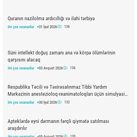
Quranın nazilolma ardıcıllığı və ilahi tərbiyə
Ən çox oxunanlar
31 İyul 2026
136
Süni intellekt doğuş zamanı ana və körpə ölümlərinin
qarşısını alacaq
Ən çox oxunanlar
03 Avqust 2026
136
Respublika Təcili və Təxirəsalınmaz Tibbi Yardım
Mərkəzinin anestezioloq-reanimatoloqları üçün simulyasiya
təlimi keçirilib
Ən çox oxunanlar
30 İyul 2026
132
Apteklərdə eyni dərmanın fərqli qiymətə satılması
araşdırılır
Ən çox oxunanlar
05 Avqust 2026
130