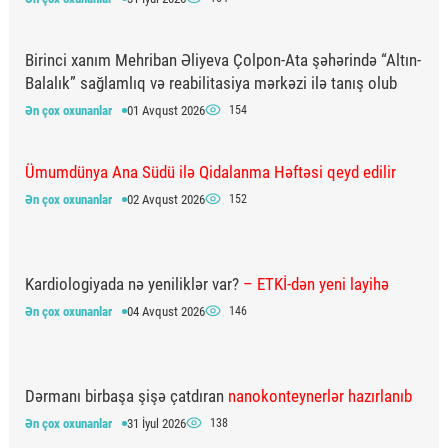
Birinci xanım Mehriban Əliyeva Çolpon-Ata şəhərində “Altın-
Balalık” sağlamlıq və reabilitasiya mərkəzi ilə tanış olub
Ən çox oxunanlar
01 Avqust 2026
154
Ümumdünya Ana Südü ilə Qidalanma Həftəsi qeyd edilir
Ən çox oxunanlar
02 Avqust 2026
152
Kardiologiyada nə yeniliklər var?
– ETKİ-dən yeni layihə
Ən çox oxunanlar
04 Avqust 2026
146
Dərmanı birbaşa şişə çatdıran
nanokonteynerlər hazırlanıb
Ən çox oxunanlar
31 İyul 2026
138