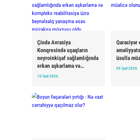
Çində Avrasiya
Qaraciyər 
Konqresində uşaqların
əməliyyats
neyroinkişaf sağlamlığında
üsulla müa
erkən aşkarlama və
05 İyul 2026
kompleks reabilitasiya
10 İyul 2026
üzrə beynəlxalq yanaşma
əsas müzakirə mövzusu
oldu