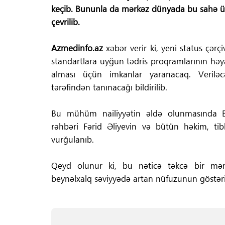
keçib. Bununla da mərkəz dünyada bu sahə üz
çevrilib.
Azmedinfo.az
xəbər verir ki, yeni status çər
standartlara uyğun tədris proqramlarının həya
alması üçün imkanlar yaranacaq. Veriləcə
tərəfindən tanınacağı bildirilib.
Bu mühüm nailiyyətin əldə olunmasında Ba
rəhbəri Fərid Əliyevin və bütün həkim, tibb
vurğulanıb.
Qeyd olunur ki, bu nəticə təkcə bir mərk
beynəlxalq səviyyədə artan nüfuzunun göstəric