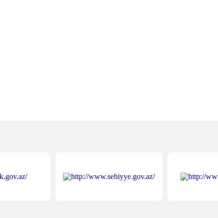
Əl
qa
Ən 
“Q
mə
Ən 