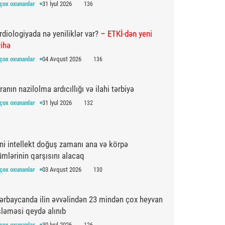
çox oxunanlar
31 İyul 2026
136
rdiologiyada nə yeniliklər var?
– ETKİ-dən yeni
yihə
çox oxunanlar
04 Avqust 2026
136
ranın nazilolma ardıcıllığı və ilahi tərbiyə
çox oxunanlar
31 İyul 2026
132
ni intellekt doğuş zamanı ana və körpə
ümlərinin qarşısını alacaq
çox oxunanlar
03 Avqust 2026
130
ərbaycanda ilin əvvəlindən 23 mindən çox heyvan
şləməsi qeydə alınıb
çox oxunanlar
30 İyul 2026
126