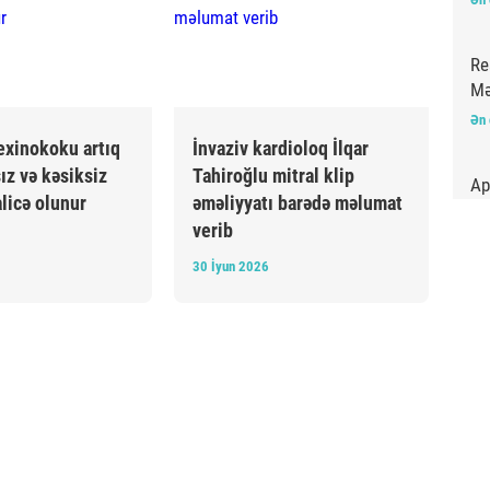
Re
Mə
Ən 
exinokoku artıq
İnvaziv kardioloq İlqar
ız və kəsiksiz
Tahiroğlu mitral klip
Ap
licə olunur
əməliyyatı barədə məlumat
ara
verib
Ən 
30 İyun 2026
“Q
şə
Ən 
Şu
ba
Ən 