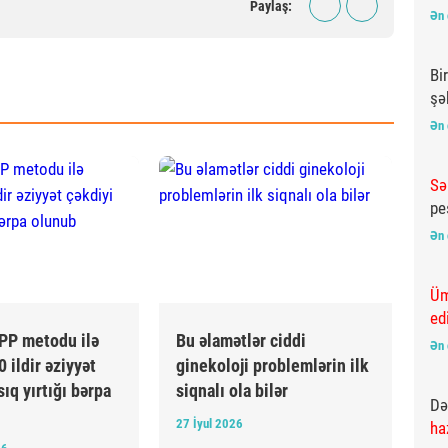
Paylaş:
aç
Ən 
Bi
şə
mə
Ən 
Sə
pe
Ən 
Üm
edi
PP metodu ilə
Bu əlamətlər ciddi
Ən 
 ildir əziyyət
ginekoloji problemlərin ilk
ıq yırtığı bərpa
siqnalı ola bilər
Də
27 İyul 2026
ha