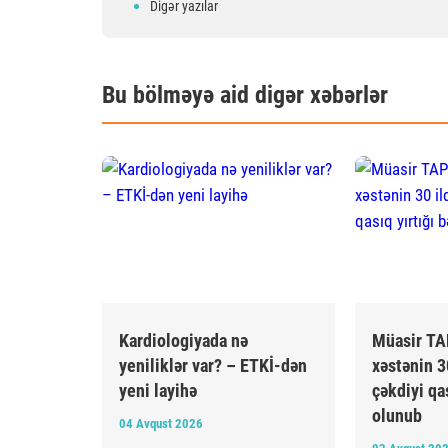
Digər yazılar
Bu bölməyə aid digər xəbərlər
Kardiologiyada nə
Müasir TA
yeniliklər var? – ETKİ-dən
xəstənin 30
yeni layihə
çəkdiyi qas
olunub
04 Avqust 2026