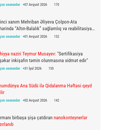
ıqlayıblar
çox oxunanlar
07 Avqust 2026
170
rinci xanım Mehriban Əliyeva Çolpon-Ata
hərində “Altın-Balalık” sağlamlıq və reabilitasiya
rkəzi ilə tanış olub
çox oxunanlar
01 Avqust 2026
152
hiyyə naziri Teymur Musayev:
"Sertifikasiya
şəkar inkişafın təmin olunmasına xidmət edir"
çox oxunanlar
31 İyul 2026
150
umdünya Ana Südü ilə Qidalanma Həftəsi qeyd
lir
çox oxunanlar
02 Avqust 2026
142
rmanı birbaşa şişə çatdıran
nanokonteynerlər
zırlanıb