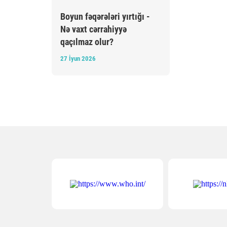
Boyun fəqərələri yırtığı -
Nə vaxt cərrahiyyə
qaçılmaz olur?
27 İyun 2026