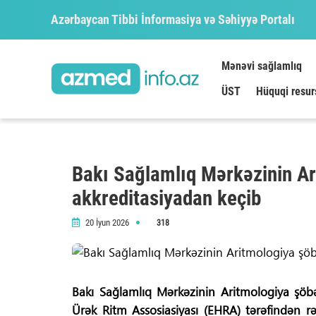
Azərbaycan Tibbi İnformasiya və Səhiyyə Portalı
Mənəvi sağlamlıq
ÜST
Hüquqi resur
Bakı Sağlamlıq Mərkəzinin Ar
akkreditasiyadan keçib
20 İyun 2026
318
Bakı Sağlamlıq Mərkəzinin Aritmologiya şöb
Ürək Ritm Assosiasiyası (EHRA) tərəfindən r