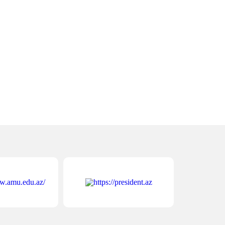
illik dərəcəsinin təyin olunması müraciət
ydaları
– TƏBİB-dən izahlı video
çox oxunanlar
06 Avqust 2026
112
uran və peyğəmbərin sünnəsi” anlayışının
nşəyi və təhrif prosesi
çox oxunanlar
01 Avqust 2026
108