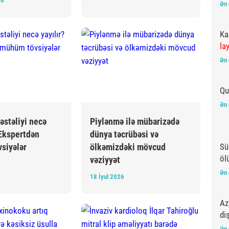
26
Ən 
Ka
la
Ən 
Qu
Ən 
əstəliyi necə
Piylənmə ilə mübarizədə
 Ekspertdən
dünya təcrübəsi və
Sü
siyələr
ölkəmizdəki mövcud
öl
vəziyyət
Ən 
18 İyul 2026
Az
di
Ən 