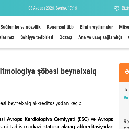
08 Avqust 2026, Şənbə, 17:16
Bizi
Sağlamlıq və gözəllik
Rəqəmsal tibb
Elmi araşdırmalar
Müsa
slarımız
Səhiyyə tədbirləri
Əczaçı
Ana və uşaq sağlamlığı
itmologiya şöbəsi beynəlxalq
Ə
Ta
Ən 
əsi Avropa Kardiologiya Cəmiyyəti (ESC) və Avropa
9 
əsmi tədris mərkəzi statusu alaraq akkreditasiyadan
or