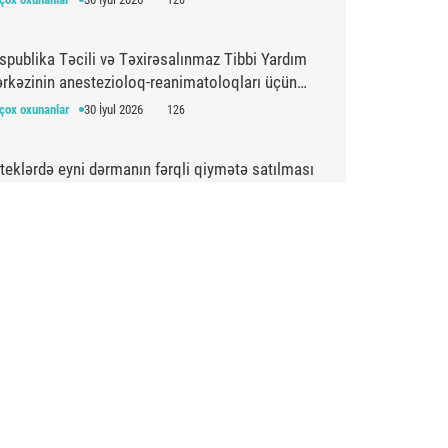
spublika Təcili və Təxirəsalınmaz Tibbi Yardım
rkəzinin anestezioloq-reanimatoloqları üçün
simulyasiya təlimi keçirilib
çox oxunanlar
30 İyul 2026
126
teklərdə eyni dərmanın fərqli qiymətə satılması
şdırılır
çox oxunanlar
05 Avqust 2026
122
ızıl yaşlar” layihəsi çərçivəsində 65+ yaşlı
xslərdə xəstəliklərin erkən aşkarlanması aparılır
çox oxunanlar
05 Avqust 2026
118
şa şəhərində təcili tibbi yardım bölməsi fəaliyyətə
şlayıb
çox oxunanlar
01 Avqust 2026
112