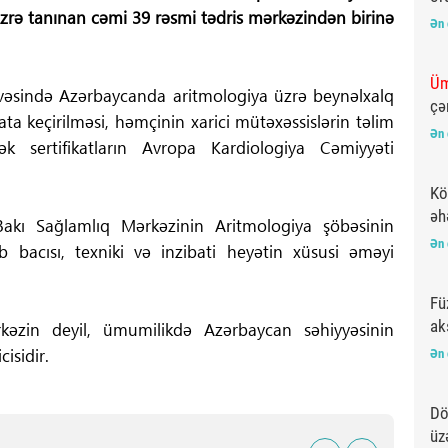
rə tanınan cəmi 39 rəsmi tədris mərkəzindən birinə
Ən 
Üm
çivəsində Azərbaycanda aritmologiya üzrə beynəlxalq
çə
ta keçirilməsi, həmçinin xarici mütəxəssislərin təlim
Ən 
k sertifikatların Avropa Kardiologiya Cəmiyyəti
Kö
əh
kı Sağlamlıq Mərkəzinin Aritmologiya şöbəsinin
Ən 
 bacısı, texniki və inzibati heyətin xüsusi əməyi
Fü
ak
əzin deyil, ümumilikdə Azərbaycan səhiyyəsinin
isidir.
Ən 
Dö
üz