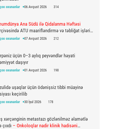
çox oxunanlar
06 Avqust 2026
314
umdünya Ana Südü ilə Qidalanma Həftəsi
rçivəsində ATU maarifləndirmə və təbliğat işlərini
davam etdirir
çox oxunanlar
07 Avqust 2026
212
rpəniz üçün 0–3 aylıq peyvəndlər həyati
əmiyyət daşıyır
çox oxunanlar
01 Avqust 2026
198
zulidə uşaqlar üçün ödənişsiz tibbi müayinə
siyası keçirilib
çox oxunanlar
30 İyul 2026
178
ş xərçənginin metastazı gözlənilməz əlamətlə
ə çıxdı
– Onkoloqlar nadir klinik hadisəni