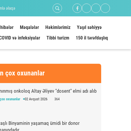
mlə əlaqə
hibələr
Məqalələr
Həkimlərimiz
Yaşıl səhiyyə
COVID və infeksiyalar
Tibbi turizm
150 il tərəfdaşlıq
n çox oxunanlar
nınmış onkoloq Altay Əliyev "dosent" elmi adı alıb
çox oxunanlar
02 Avqust 2026
364
yaşlı Binyaminin yaşamaq ümidi bir donor
qanındadır