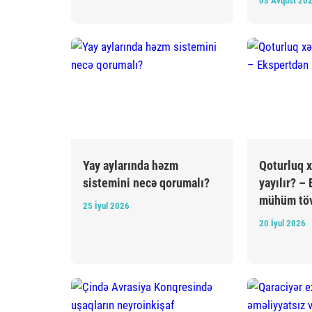
03 Avqust 20
Yay aylarında həzm
Qoturluq x
sistemini necə qorumalı?
yayılır? –
mühüm töv
25 İyul 2026
20 İyul 2026