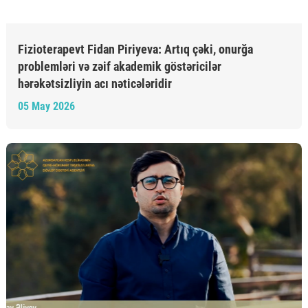
Fizioterapevt Fidan Piriyeva: Artıq çəki, onurğa
problemləri və zəif akademik göstəricilər
hərəkətsizliyin acı nəticələridir
05 May 2026