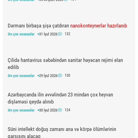
Dərmanı birbaşa şişə çatdıran
nanokonteynerlər hazırlanıb
Ən çox oxunanlar
31 İyul 2026
132
Çilidə hantavirus səbəbindən sanitar həyəcan rejimi elan
edilib
Ən çox oxunanlar
29 İyul 2026
130
Azərbaycanda ilin əvvəlindən 23 mindən çox heyvan
dişləməsi qeydə alınıb
Ən çox oxunanlar
30 İyul 2026
124
Süni intellekt doğuş zamanı ana və körpə ölümlərinin
qarşısını alacaq