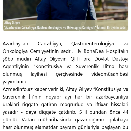
Azərbaycan Cərrahiyyə, Qastroenterologiya və
Onkologiya Cəmiyyətinin sədri, Liv BonaDea Hospitalın
şöbə müdiri Altay Əliyevin QHT-lərə Dövlət Dəstəyi
Agentliyinin “Konstitusiya və Suverenlik İli”nə həsr
olunmuş layihəsi çərçivəsində videomüsahibəsi
yayımlanıb.
Azmedinfo.az xəbər verir ki, Altay Əliyev “Konstitusiya və
Suverenlik İli”nin noyabr ayı hər bir azərbaycanlıya
ürəkləri riqqətə gətirən məğrurluq və iftixar hissələri
yaşadır - deyə diqqətə çatdırıb. 5 il bundan öncə 44
günlük Vətən müharibəsində qazandığımız qələbəyə
həsr olunmuş əlamətdar bayram günləriylə başlayan bu