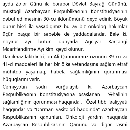
ayda Zəfər Günü ilə bərabər Dövlət Bayrağı Gününü,
müstəqil Azərbaycan Respublikasının Konstitusiyasının
qəbul edilməsinin 30-cu ildönümünü qeyd edirik. Böyük
qürur hissi ilə yaşadığımız bu ay biz onkoloq həkimlər
üçün başqa bir səbəblə də yaddaqalandır. Belə ki,
noyabr ayı bütün dünyada Ağciyər Xərçəngi
Maarifləndirmə Ayı kimi qeyd olunur.
Danılmaz faktdır ki, bu Ali Qanunumuz özünün 39-cu və
41-ci maddələri ilə hər bir ölkə vətəndaşına sağlam ətraf
mühitdə yaşamaq, habelə sağlamlığının qorunması
hüquqlarını verir.
Cəmiyyətin sədri vurğulayıb ki, Azərbaycan
Respublikasının Konstitusiyasına əsaslanan “Əhalinin
sağlamlığının qorunması haqqında”, “Özəl tibb fəaliyyəti
haqqında” və “Dərman vasitələri haqqında” Azərbaycan
Respublikasının qanunları, Onkoloji yardım haqqında
Azərbaycan Respublikasının Qanunu və digər rəsmi