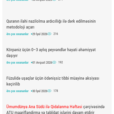
Quranın ilahi nazilolma ardıcıllığı ilə dərk edilməsinin
metodoloji açarı
Ən çox oxunanlar
29 İyul 2026
216
Körpəniz üçün 0–3 aylıq peyvəndlər həyati əhəmiyyət
daşıyır
Ən çox oxunanlar
01 Avqust 2026
192
Füzulidə uşaqlar üçün ödənişsiz tibbi müayinə aksiyası
keçirilib
Ən çox oxunanlar
30 İyul 2026
178
Ümumdünya Ana Südü ilə Qidalanma Həftəsi
çərçivəsində
ATU maarifləndirmə və təbliğat işlərini davam etdirir