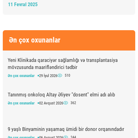
11 Fevral 2025
Ən çox oxunanlar
Yeni Klinikada qaraciyər sağlamlığı və transplantasiya
mövzusunda maarifləndirici tədbir
Ən çox oxunanlar
29 İyul 2026
510
Tanınmış onkoloq Altay Əliyev "dosent" elmi adı alıb
Ən çox oxunanlar
02 Avqust 2026
362
9 yaşlı Binyaminin yaşamaq ümidi bir donor orqanındadır
Ən çox oxunanlar
06 Avqust 2026
244