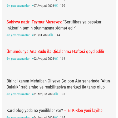
Ən çox oxunanlar
07 Avqust 2026
160
Səhiyyə naziri Teymur Musayev:
"Sertifikasiya peşəkar
inkişafın təmin olunmasına xidmət edir"
Ən çox oxunanlar
31 İyul 2026
144
Ümumdünya Ana Südü ilə Qidalanma Həftəsi qeyd edilir
Ən çox oxunanlar
02 Avqust 2026
138
Birinci xanım Mehriban Əliyeva Çolpon-Ata şəhərində “Altın-
Balalık” sağlamlıq və reabilitasiya mərkəzi ilə tanış olub
Ən çox oxunanlar
01 Avqust 2026
136
Kardiologiyada nə yeniliklər var?
– ETKİ-dən yeni layihə
Ən çox oxunanlar
04 Avqust 2026
134