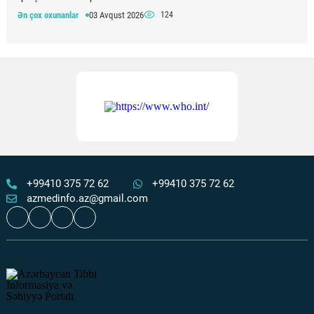
Ən çox oxunanlar
03 Avqust 2026
124
Respublika Təcili və Təxirəsalınmaz Tibbi Yardım
Mərkəzinin anestezioloq-reanimatoloqları üçün simulyasiya
təlimi keçirilib
Ən çox oxunanlar
30 İyul 2026
122
Quranın nazilolma ardıcıllığı və ilahi tərbiyə
Ən çox oxunanlar
31 İyul 2026
118
+99410 375 72 62
+99410 375 72 62
azmedinfo.az@gmail.com
Döş xərçənginin metastazı gözlənilməz əlamətlə üzə çıxdı
– Onkoloqlar nadir klinik hadisəni açıqlayıblar
Ən çox oxunanlar
07 Avqust 2026
112
“Qızıl yaşlar” layihəsi çərçivəsində 65+ yaşlı şəxslərdə
xəstəliklərin erkən aşkarlanması aparılır