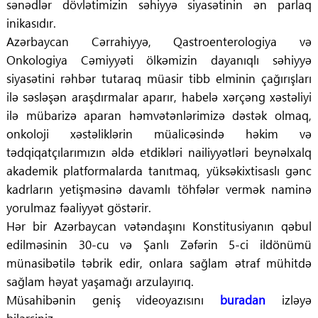
sənədlər dövlətimizin səhiyyə siyasətinin ən parlaq
inikasıdır.
Azərbaycan Cərrahiyyə, Qastroenterologiya və
Onkologiya Cəmiyyəti ölkəmizin dayanıqlı səhiyyə
siyasətini rəhbər tutaraq müasir tibb elminin çağırışları
ilə səsləşən araşdırmalar aparır, habelə xərçəng xəstəliyi
ilə mübarizə aparan həmvətənlərimizə dəstək olmaq,
onkoloji xəstəliklərin müalicəsində həkim və
tədqiqatçılarımızın əldə etdikləri nailiyyətləri beynəlxalq
akademik platformalarda tanıtmaq, yüksəkixtisaslı gənc
kadrların yetişməsinə davamlı töhfələr vermək naminə
yorulmaz fəaliyyət göstərir.
Hər bir Azərbaycan vətəndaşını Konstitusiyanın qəbul
edilməsinin 30-cu və Şanlı Zəfərin 5-ci ildönümü
münasibətilə təbrik edir, onlara sağlam ətraf mühitdə
sağlam həyat yaşamağı arzulayırıq.
Müsahibənin geniş videoyazısını
buradan
izləyə