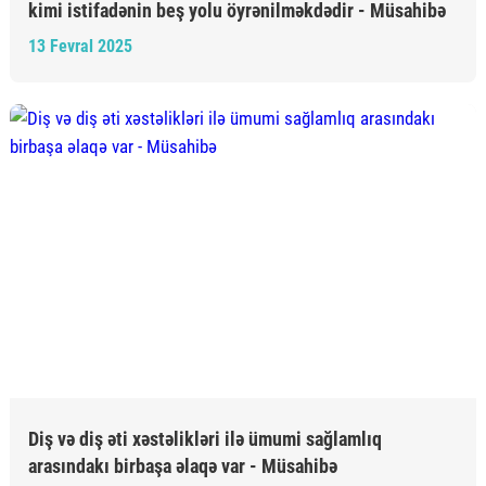
kimi istifadənin beş yolu öyrənilməkdədir - Müsahibə
13 Fevral 2025
Diş və diş əti xəstəlikləri ilə ümumi sağlamlıq
arasındakı birbaşa əlaqə var - Müsahibə