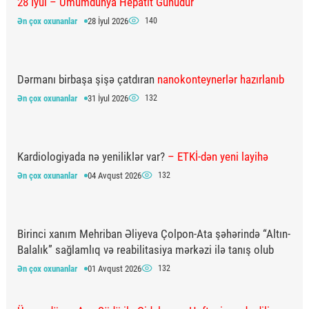
28 İyul – Ümumdünya Hepatit Günüdür
Ən çox oxunanlar
28 İyul 2026
140
Dərmanı birbaşa şişə çatdıran
nanokonteynerlər hazırlanıb
Ən çox oxunanlar
31 İyul 2026
132
Kardiologiyada nə yeniliklər var?
– ETKİ-dən yeni layihə
Ən çox oxunanlar
04 Avqust 2026
132
Birinci xanım Mehriban Əliyeva Çolpon-Ata şəhərində “Altın-
Balalık” sağlamlıq və reabilitasiya mərkəzi ilə tanış olub
Ən çox oxunanlar
01 Avqust 2026
132