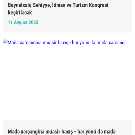
Beynəlxalq Səhiyyə, İdman və Turizm Konqresi
keçiriləcək
11 Avqust 2025
Mədə xərçənginə müasir baxış - hər yönü ilə mədə