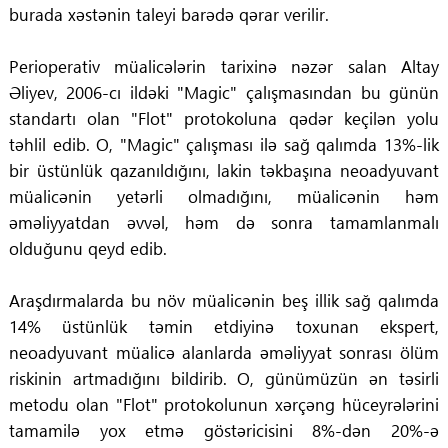
burada xəstənin taleyi barədə qərar verilir.
Perioperativ müalicələrin tarixinə nəzər salan Altay
Əliyev, 2006-cı ildəki "Magic" çalışmasından bu günün
standartı olan "Flot" protokoluna qədər keçilən yolu
təhlil edib. O, "Magic" çalışması ilə sağ qalımda 13%-lik
bir üstünlük qazanıldığını, lakin təkbaşına neoadyuvant
müalicənin yetərli olmadığını, müalicənin həm
əməliyyatdan əvvəl, həm də sonra tamamlanmalı
olduğunu qeyd edib.
Araşdırmalarda bu növ müalicənin beş illik sağ qalımda
14% üstünlük təmin etdiyinə toxunan ekspert,
neoadyuvant müalicə alanlarda əməliyyat sonrası ölüm
riskinin artmadığını bildirib. O, günümüzün ən təsirli
metodu olan "Flot" protokolunun xərçəng hüceyrələrini
tamamilə yox etmə göstəricisini 8%-dən 20%-ə