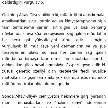
qaldırdığını vurğulayıb.
Onkoloq Altay Əliyev bildirib ki, müasir tibbi araşdırmalar
əməliyyatdan əvvəl tətbiq edilən kimyaterapiyanın şişin
tam təmizlənmə şansını artırdığını və bəzi xərçəng
növlərində kimya-şüa terapiyasının sağ qalma müddətini
bir neçə qat yüksəltdiyini sübut edir. Həmçinin
vurğulayıb ki, müalicəyə yeni dərmanların və ya şüa
terapiyasının əlavə edilməsi hər zaman sağ qalım
müddətinə birbaşa təsir etmir, bu səbəbdən hər bir
addım dəqiqliklə hesablanmalıdır. Ekspert qeyd edib ki,
xüsusi genetik özəlliyi olan xəstələrdə fərdi müalicə
metodları ilə şişin tamamilə yox edilməsi istiqamətində
mühüm nəticələr əldə olunmaqdadır.
Sonda Altay Əliyev cəmiyyətdə həkimlərə qarşı yaranan
mənfi münasibətlərə və "həkim səhvi" iddialarına