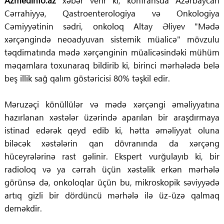
Azmedinfo.az
xəbər verir ki, konfransda Azərbaycan
Cərrahiyyə, Qastroenterologiya və Onkologiya
Cəmiyyətinin sədri, onkoloq Altay Əliyev "Mədə
xərçəngində neoadyuvan sistemik müalicə" mövzulu
təqdimatında mədə xərçənginin müalicəsindəki mühüm
məqamlara toxunaraq bildirib ki, birinci mərhələdə belə
beş illik sağ qalım göstəricisi 80% təşkil edir.
Məruzəçi könüllülər və mədə xərçəngi əməliyyatına
hazırlanan xəstələr üzərində aparılan bir araşdırmaya
istinad edərək qeyd edib ki, hətta əməliyyat oluna
biləcək xəstələrin qan dövranında da xərçəng
hüceyrələrinə rast gəlinir. Ekspert vurğulayıb ki, bir
radioloq və ya cərrah üçün xəstəlik erkən mərhələ
görünsə də, onkoloqlar üçün bu, mikroskopik səviyyədə
artıq gizli bir dördüncü mərhələ ilə üz-üzə qalmaq
deməkdir.