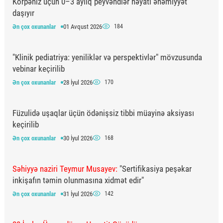
Körpəniz üçün 0–3 aylıq peyvəndlər həyati əhəmiyyət
daşıyır
Ən çox oxunanlar
01 Avqust 2026
184
"Klinik pediatriya: yeniliklər və perspektivlər" mövzusunda
vebinar keçirilib
Ən çox oxunanlar
28 İyul 2026
170
Füzulidə uşaqlar üçün ödənişsiz tibbi müayinə aksiyası
keçirilib
Ən çox oxunanlar
30 İyul 2026
168
Səhiyyə naziri Teymur Musayev:
"Sertifikasiya peşəkar
inkişafın təmin olunmasına xidmət edir"
Ən çox oxunanlar
31 İyul 2026
142