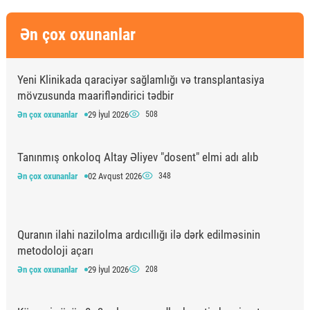
Ən çox oxunanlar
Yeni Klinikada qaraciyər sağlamlığı və transplantasiya
mövzusunda maarifləndirici tədbir
Ən çox oxunanlar
29 İyul 2026
508
Tanınmış onkoloq Altay Əliyev "dosent" elmi adı alıb
Ən çox oxunanlar
02 Avqust 2026
348
Quranın ilahi nazilolma ardıcıllığı ilə dərk edilməsinin
metodoloji açarı
Ən çox oxunanlar
29 İyul 2026
208