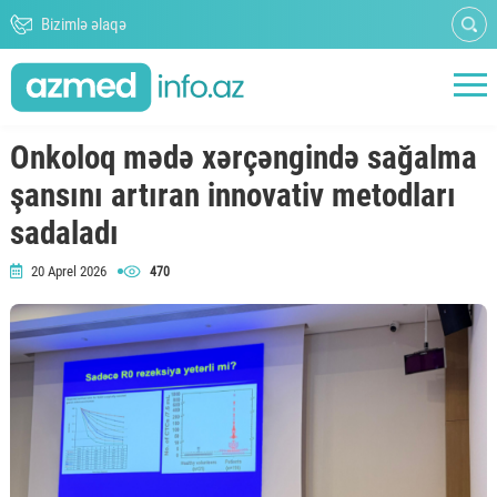
Bizimlə əlaqə
Onkoloq mədə xərçəngində sağalma
şansını artıran innovativ metodları
sadaladı
20 Aprel 2026
470