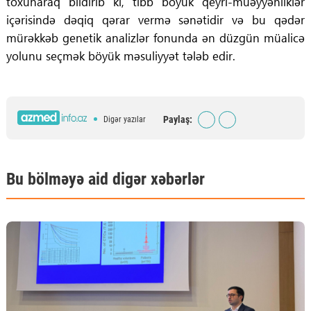
toxunaraq bildirib ki, tibb böyük qeyri-müəyyənliklər
içərisində dəqiq qərar vermə sənətidir və bu qədər
mürəkkəb genetik analizlər fonunda ən düzgün müalicə
yolunu seçmək böyük məsuliyyət tələb edir.
Paylaş:
Digər yazılar
Bu bölməyə aid digər xəbərlər