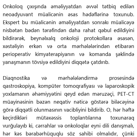
Onkoloq çıxışında əməliyyatdan əvvəl tətbiq edilən
neoadyuvant müalicənin əsas hədəflərinə toxunub.
Ekspert bu müalicənin əməliyyatdan sonrakı müalicəyə
nisbətən bədən tərəfindən daha rahat qəbul edildiyini
bildirərək, beynəlxalq onkoloji protokollara əsasən,
xəstəliyin erkən və orta mərhələlərindən etibarən
perioperativ kimyaterapiyanın və komanda şəklində
yanaşmanın tövsiyə edildiyini diqqətə çatdırıb.
Diaqnostika və mərhələləndirmə prosesində
qastroskopiya, kompüter tomoqrafiyası və laparoskopik
yoxlamanın əhəmiyyətini qeyd edən məruzəçi, PET-CT
müayinəsinin bəzən neqativ nəticə göstərə biləcəyinə
görə diqqətli olunmasının vacibliyini bildirib. O, hər həftə
keçirdikləri mütəxəssis toplantılarına toxunaraq
vurğulayıb ki, cərrahlar və onkoloqlar eyni dili danışmalı,
hər kəs bərabərhüquqlu söz sahibi olmalıdır, çünki