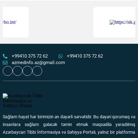
Respublika Təcili və Təxirəsalınmaz Tibbi Yardım
Mərkəzinin anestezioloq-reanimatoloqları üçün simulyasiya
təlimi keçirilib
Ən çox oxunanlar
30 İyul 2026
116
Quranın nazilolma ardıcıllığı və ilahi tərbiyə
Ən çox oxunanlar
31 İyul 2026
112
+99410 375 72 62
+99410 375 72 62
azmedinfo.az@gmail.com
9 yaşlı Binyaminin yaşamaq ümidi bir donor orqanındadır
Ən çox oxunanlar
06 Avqust 2026
110
“Qızıl yaşlar” layihəsi çərçivəsində 65+ yaşlı şəxslərdə
xəstəliklərin erkən aşkarlanması aparılır
Sağlam həyat hər birimizin ən dəyərli sərvətidir. Bu dəyəri qorumaq və
Ən çox oxunanlar
05 Avqust 2026
110
insanlara sağlam gələcək təmin etmək məqsədilə yaradılmış
Azərbaycan Tibbi İnformasiya və Səhiyyə Portalı, yalnız bir platforma