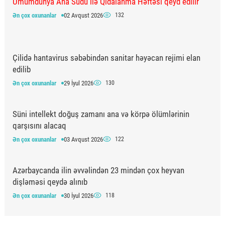
Ümumdünya Ana Südü ilə Qidalanma Həftəsi qeyd edilir
Ən çox oxunanlar
02 Avqust 2026
132
Çilidə hantavirus səbəbindən sanitar həyəcan rejimi elan
edilib
Ən çox oxunanlar
29 İyul 2026
130
Süni intellekt doğuş zamanı ana və körpə ölümlərinin
qarşısını alacaq
Ən çox oxunanlar
03 Avqust 2026
122
Azərbaycanda ilin əvvəlindən 23 mindən çox heyvan
dişləməsi qeydə alınıb
Ən çox oxunanlar
30 İyul 2026
118