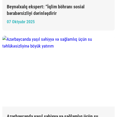
Beynəlxalq ekspert: “İqlim böhranı sosial
bərabərsizliyi dərinləşdirir
07 Oktyabr 2025
Azərbaycanda yaşıl səhiyyə və sağlamlıq üçün su