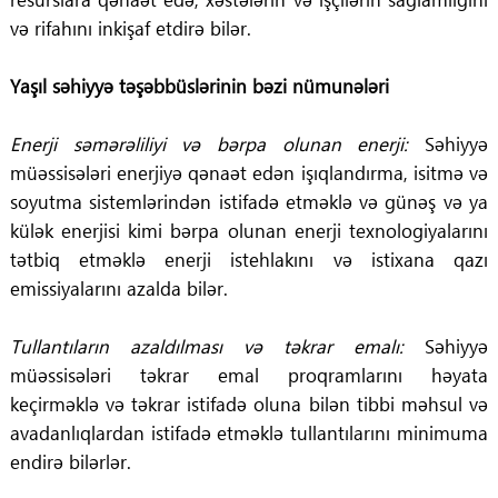
və rifahını inkişaf etdirə bilər.
Yaşıl səhiyyə təşəbbüslərinin bəzi nümunələri
Enerji səmərəliliyi və bərpa olunan enerji:
Səhiyyə
müəssisələri enerjiyə qənaət edən işıqlandırma, isitmə və
soyutma sistemlərindən istifadə etməklə və günəş və ya
külək enerjisi kimi bərpa olunan enerji texnologiyalarını
tətbiq etməklə enerji istehlakını və istixana qazı
emissiyalarını azalda bilər.
Tullantıların azaldılması və təkrar emalı:
Səhiyyə
müəssisələri təkrar emal proqramlarını həyata
keçirməklə və təkrar istifadə oluna bilən tibbi məhsul və
avadanlıqlardan istifadə etməklə tullantılarını minimuma
endirə bilərlər.