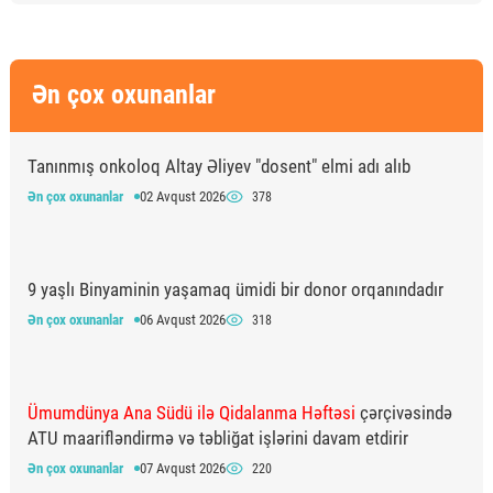
Ən çox oxunanlar
Tanınmış onkoloq Altay Əliyev "dosent" elmi adı alıb
Ən çox oxunanlar
02 Avqust 2026
378
9 yaşlı Binyaminin yaşamaq ümidi bir donor orqanındadır
Ən çox oxunanlar
06 Avqust 2026
318
Ümumdünya Ana Südü ilə Qidalanma Həftəsi
çərçivəsində
ATU maarifləndirmə və təbliğat işlərini davam etdirir
Ən çox oxunanlar
07 Avqust 2026
220