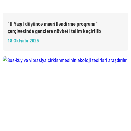
“II Yaşıl düşüncə maarifləndirmə proqramı”
çərçivəsində gənclərə növbəti təlim keçirilib
18 Oktyabr 2025