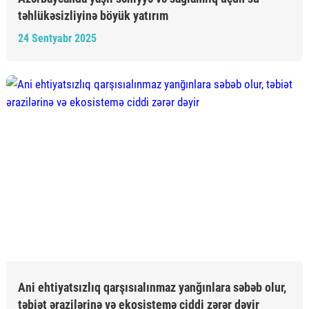
təhlükəsizliyinə böyük yatırım
24 Sentyabr 2025
Ani ehtiyatsızlıq qarşısıalınmaz yanğınlara səbəb olur,
təbiət ərazilərinə və ekosistemə ciddi zərər dəyir