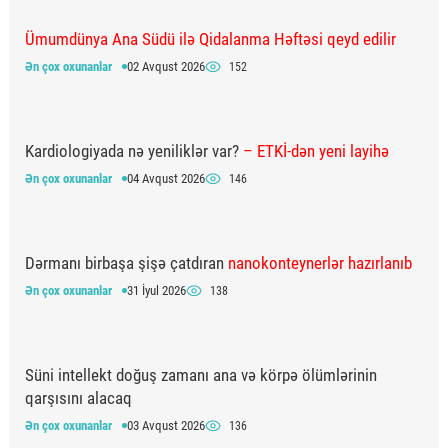
Ümumdünya Ana Südü ilə Qidalanma Həftəsi qeyd edilir
Ən çox oxunanlar
02 Avqust 2026
152
Kardiologiyada nə yeniliklər var?
– ETKİ-dən yeni layihə
Ən çox oxunanlar
04 Avqust 2026
146
Dərmanı birbaşa şişə çatdıran
nanokonteynerlər hazırlanıb
Ən çox oxunanlar
31 İyul 2026
138
Süni intellekt doğuş zamanı ana və körpə ölümlərinin
qarşısını alacaq
Ən çox oxunanlar
03 Avqust 2026
136