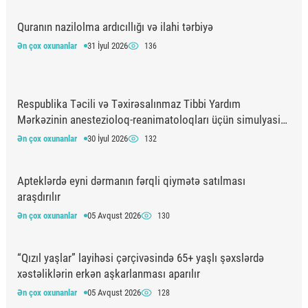
Quranın nazilolma ardıcıllığı və ilahi tərbiyə
Ən çox oxunanlar
31 İyul 2026
136
Respublika Təcili və Təxirəsalınmaz Tibbi Yardım
Mərkəzinin anestezioloq-reanimatoloqları üçün simulyasiya
təlimi keçirilib
Ən çox oxunanlar
30 İyul 2026
132
Apteklərdə eyni dərmanın fərqli qiymətə satılması
araşdırılır
Ən çox oxunanlar
05 Avqust 2026
130
“Qızıl yaşlar” layihəsi çərçivəsində 65+ yaşlı şəxslərdə
xəstəliklərin erkən aşkarlanması aparılır
Ən çox oxunanlar
05 Avqust 2026
128