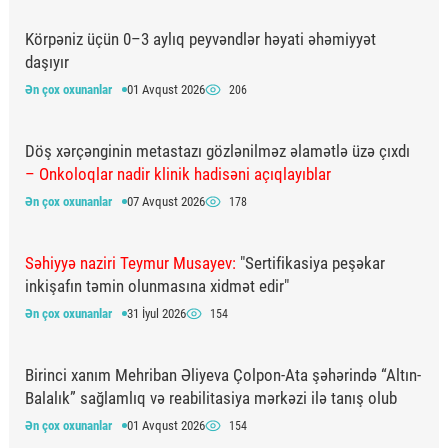
Körpəniz üçün 0–3 aylıq peyvəndlər həyati əhəmiyyət
daşıyır
Ən çox oxunanlar
01 Avqust 2026
206
Döş xərçənginin metastazı gözlənilməz əlamətlə üzə çıxdı
– Onkoloqlar nadir klinik hadisəni açıqlayıblar
Ən çox oxunanlar
07 Avqust 2026
178
Səhiyyə naziri Teymur Musayev:
"Sertifikasiya peşəkar
inkişafın təmin olunmasına xidmət edir"
Ən çox oxunanlar
31 İyul 2026
154
Birinci xanım Mehriban Əliyeva Çolpon-Ata şəhərində “Altın-
Balalık” sağlamlıq və reabilitasiya mərkəzi ilə tanış olub
Ən çox oxunanlar
01 Avqust 2026
154