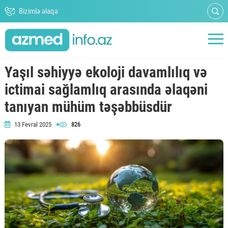
Bizimlə əlaqə
Yaşıl səhiyyə ekoloji davamlılıq və
ictimai sağlamlıq arasında əlaqəni
tanıyan mühüm təşəbbüsdür
13 Fevral 2025
826