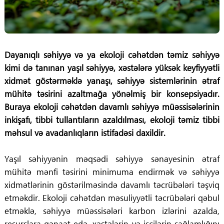
Dayanıqlı səhiyyə və ya ekoloji cəhətdən təmiz səhiyyə
kimi də tanınan yaşıl səhiyyə, xəstələrə yüksək keyfiyyətli
xidmət göstərməklə yanaşı, səhiyyə sistemlərinin ətraf
mühitə təsirini azaltmağa yönəlmiş bir konsepsiyadır.
Buraya ekoloji cəhətdən davamlı səhiyyə müəssisələrinin
inkişafı, tibbi tullantıların azaldılması, ekoloji təmiz tibbi
məhsul və avadanlıqların istifadəsi daxildir.
Yaşıl səhiyyənin məqsədi səhiyyə sənayesinin ətraf
mühitə mənfi təsirini minimuma endirmək və səhiyyə
xidmətlərinin göstərilməsində davamlı təcrübələri təşviq
etməkdir. Ekoloji cəhətdən məsuliyyətli təcrübələri qəbul
etməklə, səhiyyə müəssisələri karbon izlərini azalda,
resurslara qənaət edə, xəstələrin və işçilərin sağlamlığını