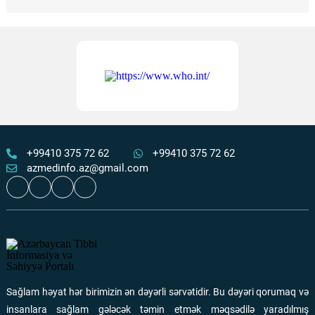
8 Avqust Beynəlxalq Oftalmologiya Günüdür -
Göz
sağlamlığınızı qoruyun!
Ən çox oxunanlar
08 Avqust 2026
122
Əlillik dərəcəsinin təyin olunması müraciət qaydaları
–
TƏBİB-dən izahlı video
Ən çox oxunanlar
06 Avqust 2026
118
+99410 375 72 62
+99410 375 72 62
azmedinfo.az@gmail.com
Şuşa şəhərində təcili tibbi yardım bölməsi fəaliyyətə
başlayıb
Ən çox oxunanlar
01 Avqust 2026
116
“Quran və peyğəmbərin sünnəsi” anlayışının mənşəyi və
təhrif prosesi
Sağlam həyat hər birimizin ən dəyərli sərvətidir. Bu dəyəri qorumaq və
Ən çox oxunanlar
01 Avqust 2026
110
insanlara sağlam gələcək təmin etmək məqsədilə yaradılmış