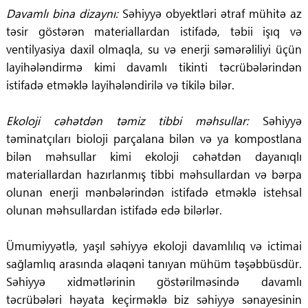
Davamlı bina dizaynı:
Səhiyyə obyektləri ətraf mühitə az
təsir göstərən materiallardan istifadə, təbii işıq və
ventilyasiya daxil olmaqla, su və enerji səmərəliliyi üçün
layihələndirmə kimi davamlı tikinti təcrübələrindən
istifadə etməklə layihələndirilə və tikilə bilər.
Ekoloji cəhətdən təmiz tibbi məhsullar:
Səhiyyə
təminatçıları bioloji parçalana bilən və ya kompostlana
bilən məhsullar kimi ekoloji cəhətdən dayanıqlı
materiallardan hazırlanmış tibbi məhsullardan və bərpa
olunan enerji mənbələrindən istifadə etməklə istehsal
olunan məhsullardan istifadə edə bilərlər.
Ümumiyyətlə, yaşıl səhiyyə ekoloji davamlılıq və ictimai
sağlamlıq arasında əlaqəni tanıyan mühüm təşəbbüsdür.
Səhiyyə xidmətlərinin göstərilməsində davamlı
təcrübələri həyata keçirməklə biz səhiyyə sənayesinin