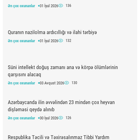
Ən çox oxunanlar
31 İyul 2026
136
Quranın nazilolma ardıcıllığı və ilahi tərbiyə
Ən çox oxunanlar
31 İyul 2026
132
Süni intellekt doğuş zamanı ana və körpə ölümlərinin
qarşısını alacaq
Ən çox oxunanlar
03 Avqust 2026
130
Azərbaycanda ilin əvvəlindən 23 mindən çox heyvan
dişləməsi qeydə alınıb
Ən çox oxunanlar
30 İyul 2026
126
Respublika Təcili və Təxirəsalınmaz Tibbi Yardım