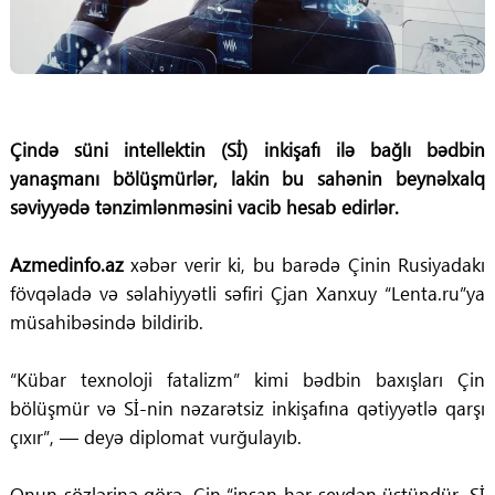
Çində süni intellektin (Sİ) inkişafı ilə bağlı bədbin
yanaşmanı bölüşmürlər, lakin bu sahənin beynəlxalq
səviyyədə tənzimlənməsini vacib hesab edirlər.
Azmedinfo.az
xəbər verir ki, bu barədə Çinin Rusiyadakı
fövqəladə və səlahiyyətli səfiri Çjan Xanxuy “Lenta.ru”ya
müsahibəsində bildirib.
“Kübar texnoloji fatalizm” kimi bədbin baxışları Çin
bölüşmür və Sİ-nin nəzarətsiz inkişafına qətiyyətlə qarşı
çıxır”, — deyə diplomat vurğulayıb.
Onun sözlərinə görə, Çin “insan hər şeydən üstündür, Sİ