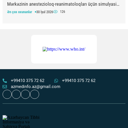
Mərkəzinin anestezioloq-reanimatoloqları üçün simulyasiya
təlimi keçirilib
Ən çox oxunanlar
30 İyul 2026
126
Apteklərdə eyni dərmanın fərqli qiymətə satılması
araşdırılır
Ən çox oxunanlar
05 Avqust 2026
122
“Qızıl yaşlar” layihəsi çərçivəsində 65+ yaşlı şəxslərdə
xəstəliklərin erkən aşkarlanması aparılır
Ən çox oxunanlar
05 Avqust 2026
118
+99410 375 72 62
+99410 375 72 62
azmedinfo.az@gmail.com
Şuşa şəhərində təcili tibbi yardım bölməsi fəaliyyətə
başlayıb
Ən çox oxunanlar
01 Avqust 2026
112
Əlillik dərəcəsinin təyin olunması müraciət qaydaları
–