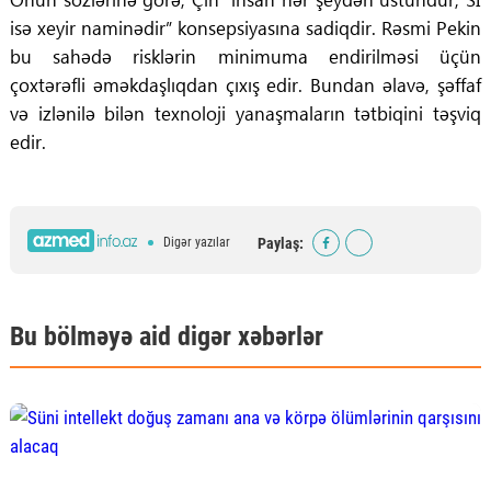
isə xeyir naminədir” konsepsiyasına sadiqdir. Rəsmi Pekin
bu sahədə risklərin minimuma endirilməsi üçün
çoxtərəfli əməkdaşlıqdan çıxış edir. Bundan əlavə, şəffaf
və izlənilə bilən texnoloji yanaşmaların tətbiqini təşviq
edir.
Paylaş:
Digər yazılar
Bu bölməyə aid digər xəbərlər