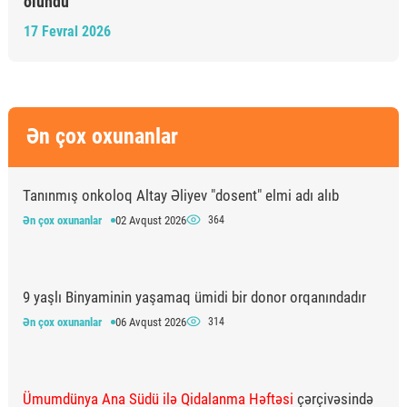
olundu
17 Fevral 2026
Ən çox oxunanlar
Tanınmış onkoloq Altay Əliyev "dosent" elmi adı alıb
Ən çox oxunanlar
02 Avqust 2026
364
9 yaşlı Binyaminin yaşamaq ümidi bir donor orqanındadır
Ən çox oxunanlar
06 Avqust 2026
314
Ümumdünya Ana Südü ilə Qidalanma Həftəsi
çərçivəsində