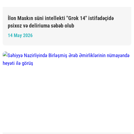
İlon Maskın süni intellekti "Grok 14" istifadəçidə
psixoz və deliriuma səbəb olub
14 May 2026