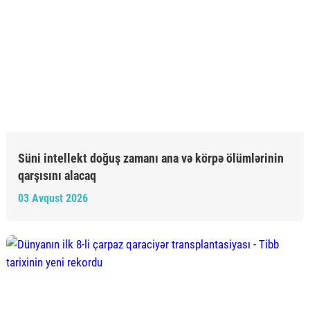
Süni intellekt doğuş zamanı ana və körpə ölümlərinin
qarşısını alacaq
03 Avqust 2026