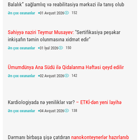
Balalık” sağlamlıq və reabilitasiya mərkəzi ilə tanış olub
Ən çox oxunanlar
01 Avqust 2026
152
Səhiyyə naziri Teymur Musayev:
"Sertifikasiya peşəkar
inkişafın təmin olunmasına xidmət edir"
Ən çox oxunanlar
31 İyul 2026
150
Ümumdünya Ana Südü ilə Qidalanma Həftəsi qeyd edilir
Ən çox oxunanlar
02 Avqust 2026
142
Kardiologiyada nə yeniliklər var?
– ETKİ-dən yeni layihə
Ən çox oxunanlar
04 Avqust 2026
138
Dərmanı birbaşa şişə çatdıran
nanokonteynerlər hazırlanıb