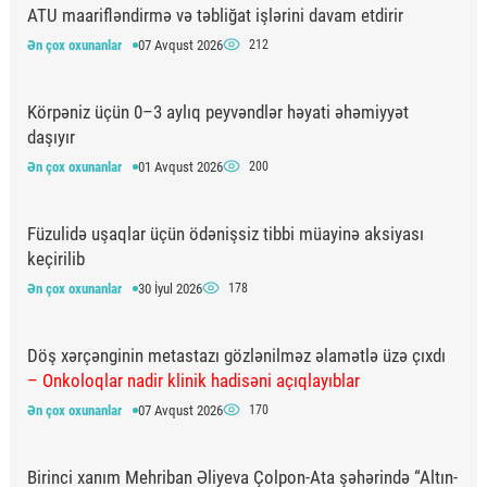
ATU maarifləndirmə və təbliğat işlərini davam etdirir
Ən çox oxunanlar
07 Avqust 2026
212
Körpəniz üçün 0–3 aylıq peyvəndlər həyati əhəmiyyət
daşıyır
Ən çox oxunanlar
01 Avqust 2026
200
Füzulidə uşaqlar üçün ödənişsiz tibbi müayinə aksiyası
keçirilib
Ən çox oxunanlar
30 İyul 2026
178
Döş xərçənginin metastazı gözlənilməz əlamətlə üzə çıxdı
– Onkoloqlar nadir klinik hadisəni açıqlayıblar
Ən çox oxunanlar
07 Avqust 2026
170
Birinci xanım Mehriban Əliyeva Çolpon-Ata şəhərində “Altın-