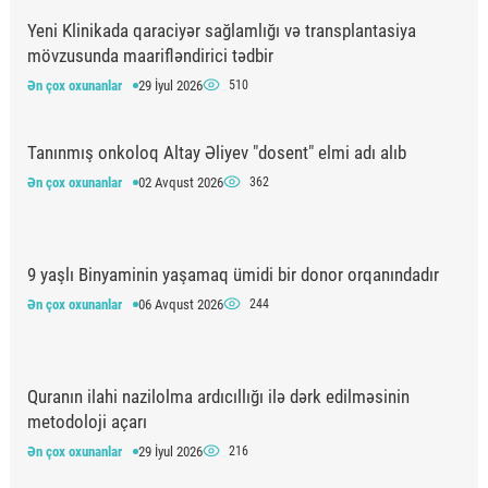
Yeni Klinikada qaraciyər sağlamlığı və transplantasiya
mövzusunda maarifləndirici tədbir
Ən çox oxunanlar
29 İyul 2026
510
Tanınmış onkoloq Altay Əliyev "dosent" elmi adı alıb
Ən çox oxunanlar
02 Avqust 2026
362
9 yaşlı Binyaminin yaşamaq ümidi bir donor orqanındadır
Ən çox oxunanlar
06 Avqust 2026
244
Quranın ilahi nazilolma ardıcıllığı ilə dərk edilməsinin
metodoloji açarı
Ən çox oxunanlar
29 İyul 2026
216