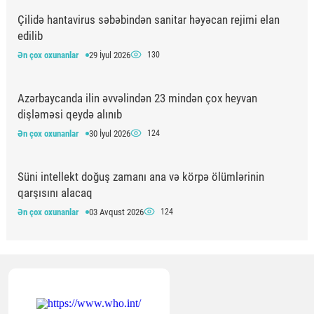
Çilidə hantavirus səbəbindən sanitar həyəcan rejimi elan
edilib
Ən çox oxunanlar
29 İyul 2026
130
Azərbaycanda ilin əvvəlindən 23 mindən çox heyvan
dişləməsi qeydə alınıb
Ən çox oxunanlar
30 İyul 2026
124
Süni intellekt doğuş zamanı ana və körpə ölümlərinin
qarşısını alacaq
Ən çox oxunanlar
03 Avqust 2026
124
Respublika Təcili və Təxirəsalınmaz Tibbi Yardım
Mərkəzinin anestezioloq-reanimatoloqları üçün simulyasiya
təlimi keçirilib
Ən çox oxunanlar
30 İyul 2026
122