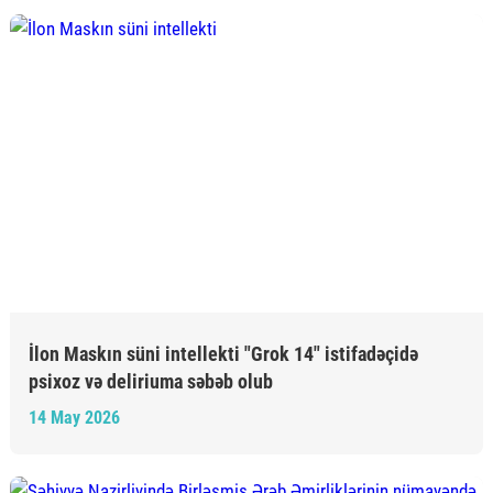
İlon Maskın süni intellekti "Grok 14" istifadəçidə
psixoz və deliriuma səbəb olub
14 May 2026