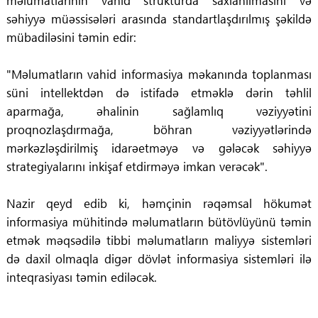
məlumatlarının vahid strukturda saxlanılmasını və
səhiyyə müəssisələri arasında standartlaşdırılmış şəkildə
mübadiləsini təmin edir:
"Məlumatların vahid informasiya məkanında toplanması
süni intellektdən də istifadə etməklə dərin təhlil
aparmağa, əhalinin sağlamlıq vəziyyətini
proqnozlaşdırmağa, böhran vəziyyətlərində
mərkəzləşdirilmiş idarəetməyə və gələcək səhiyyə
strategiyalarını inkişaf etdirməyə imkan verəcək".
Nazir qeyd edib ki, həmçinin rəqəmsal hökumət
informasiya mühitində məlumatların bütövlüyünü təmin
etmək məqsədilə tibbi məlumatların maliyyə sistemləri
də daxil olmaqla digər dövlət informasiya sistemləri ilə
inteqrasiyası təmin ediləcək.