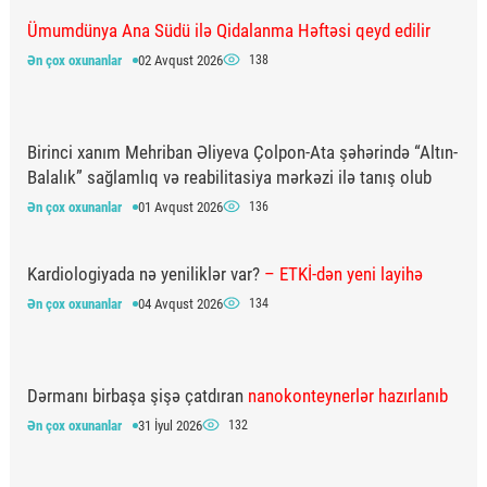
Ümumdünya Ana Südü ilə Qidalanma Həftəsi qeyd edilir
Ən çox oxunanlar
02 Avqust 2026
138
Birinci xanım Mehriban Əliyeva Çolpon-Ata şəhərində “Altın-
Balalık” sağlamlıq və reabilitasiya mərkəzi ilə tanış olub
Ən çox oxunanlar
01 Avqust 2026
136
Kardiologiyada nə yeniliklər var?
– ETKİ-dən yeni layihə
Ən çox oxunanlar
04 Avqust 2026
134
Dərmanı birbaşa şişə çatdıran
nanokonteynerlər hazırlanıb
Ən çox oxunanlar
31 İyul 2026
132