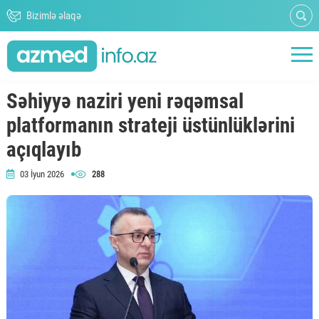
Bizimlə əlaqə
Səhiyyə naziri yeni rəqəmsal
platformanın strateji üstünlüklərini
açıqlayıb
03 İyun 2026
288