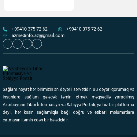
Quranın nazilolma ardıcıllığı və ilahi tərbiyə
Ən çox oxunanlar
31 İyul 2026
118
+99410 375 72 62
+99410 375 72 62
azmedinfo.az@gmail.com
Döş xərçənginin metastazı gözlənilməz əlamətlə üzə çıxdı
– Onkoloqlar nadir klinik hadisəni açıqlayıblar
Ən çox oxunanlar
07 Avqust 2026
112
“Qızıl yaşlar” layihəsi çərçivəsində 65+ yaşlı şəxslərdə
xəstəliklərin erkən aşkarlanması aparılır
Sağlam həyat hər birimizin ən dəyərli sərvətidir. Bu dəyəri qorumaq və
Ən çox oxunanlar
05 Avqust 2026
112
insanlara sağlam gələcək təmin etmək məqsədilə yaradılmış
Azərbaycan Tibbi İnformasiya və Səhiyyə Portalı, yalnız bir platforma
Apteklərdə eyni dərmanın fərqli qiymətə satılması
deyil, hər kəsin sağlamlıqla bağlı doğru və etibarlı məlumatlara
araşdırılır
çatmasını təmin edən bir bələdçidir.
Ən çox oxunanlar
05 Avqust 2026
110