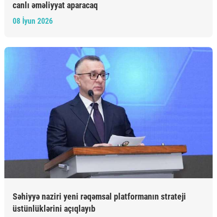
canlı əməliyyat aparacaq
08 İyun 2026
Səhiyyə naziri yeni rəqəmsal platformanın strateji
üstünlüklərini açıqlayıb