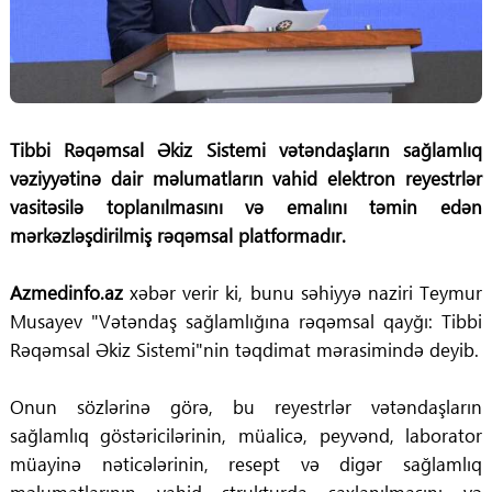
Tibbi Rəqəmsal Əkiz Sistemi vətəndaşların sağlamlıq
vəziyyətinə dair məlumatların vahid elektron reyestrlər
vasitəsilə toplanılmasını və emalını təmin edən
mərkəzləşdirilmiş rəqəmsal platformadır.
Azmedinfo.az
xəbər verir ki, bunu səhiyyə naziri Teymur
Musayev "Vətəndaş sağlamlığına rəqəmsal qayğı: Tibbi
Rəqəmsal Əkiz Sistemi"nin təqdimat mərasimində deyib.
Onun sözlərinə görə, bu reyestrlər vətəndaşların
sağlamlıq göstəricilərinin, müalicə, peyvənd, laborator
müayinə nəticələrinin, resept və digər sağlamlıq