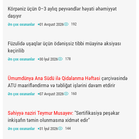
Körpəniz üçün 0–3 aylıq peyvəndlər həyati əhəmiyyət
daşıyır
Ən çox oxunanlar
01 Avqust 2026
192
Füzulidə uşaqlar üçün ödənişsiz tibbi müayinə aksiyası
keçirilib
Ən çox oxunanlar
30 İyul 2026
178
Ümumdünya Ana Südü ilə Qidalanma Həftəsi
çərçivəsində
ATU maarifləndirmə və təbliğat işlərini davam etdirir
Ən çox oxunanlar
07 Avqust 2026
160
Səhiyyə naziri Teymur Musayev:
"Sertifikasiya peşəkar
inkişafın təmin olunmasına xidmət edir"
Ən çox oxunanlar
31 İyul 2026
144