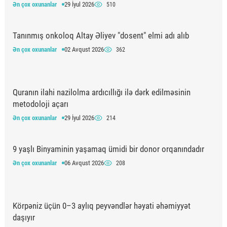
Ən çox oxunanlar
29 İyul 2026
510
Tanınmış onkoloq Altay Əliyev "dosent" elmi adı alıb
Ən çox oxunanlar
02 Avqust 2026
362
Quranın ilahi nazilolma ardıcıllığı ilə dərk edilməsinin
metodoloji açarı
Ən çox oxunanlar
29 İyul 2026
214
9 yaşlı Binyaminin yaşamaq ümidi bir donor orqanındadır
Ən çox oxunanlar
06 Avqust 2026
208
Körpəniz üçün 0–3 aylıq peyvəndlər həyati əhəmiyyət
daşıyır