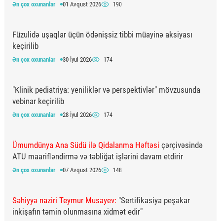
Ən çox oxunanlar
01 Avqust 2026
190
Füzulidə uşaqlar üçün ödənişsiz tibbi müayinə aksiyası
keçirilib
Ən çox oxunanlar
30 İyul 2026
174
"Klinik pediatriya: yeniliklər və perspektivlər" mövzusunda
vebinar keçirilib
Ən çox oxunanlar
28 İyul 2026
174
Ümumdünya Ana Südü ilə Qidalanma Həftəsi
çərçivəsində
ATU maarifləndirmə və təbliğat işlərini davam etdirir
Ən çox oxunanlar
07 Avqust 2026
148
Səhiyyə naziri Teymur Musayev:
"Sertifikasiya peşəkar
inkişafın təmin olunmasına xidmət edir"