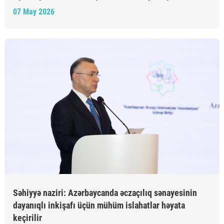
07 May 2026
Səhiyyə naziri: Azərbaycanda əczaçılıq sənayesinin
dayanıqlı inkişafı üçün mühüm islahatlar həyata
keçirilir