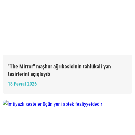
"The Mirror" məşhur ağrıkəsicinin təhlükəli yan
təsirlərini açıqlayıb
18 Fevral 2026