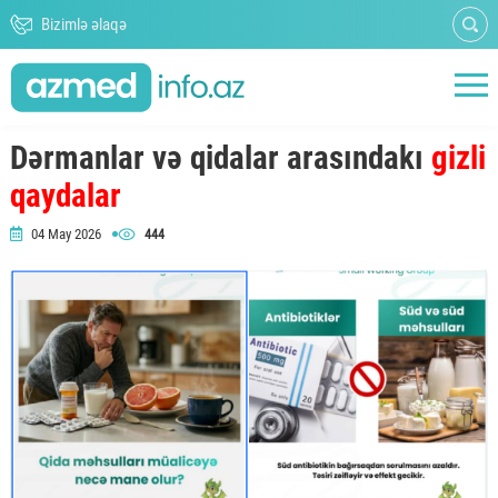
Bizimlə əlaqə
Dərmanlar və qidalar arasındakı
gizli
qaydalar
04 May 2026
444