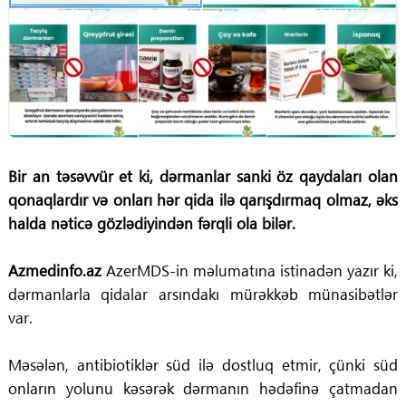
Bir an təsəvvür et ki, dərmanlar sanki öz qaydaları olan
qonaqlardır və onları hər qida ilə qarışdırmaq olmaz, əks
halda nəticə gözlədiyindən fərqli ola bilər.
Azmedinfo.az
AzerMDS-in məlumatına istinadən yazır ki,
dərmanlarla qidalar arsındakı mürəkkəb münasibətlər
var.
Məsələn, antibiotiklər süd ilə dostluq etmir, çünki süd
onların yolunu kəsərək dərmanın hədəfinə çatmadan