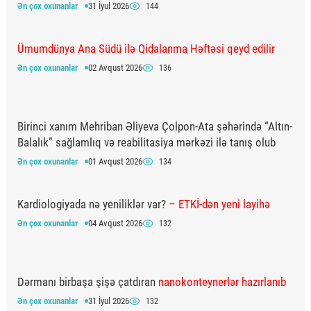
Ən çox oxunanlar
31 İyul 2026
144
Ümumdünya Ana Südü ilə Qidalanma Həftəsi qeyd edilir
Ən çox oxunanlar
02 Avqust 2026
136
Birinci xanım Mehriban Əliyeva Çolpon-Ata şəhərində “Altın-
Balalık” sağlamlıq və reabilitasiya mərkəzi ilə tanış olub
Ən çox oxunanlar
01 Avqust 2026
134
Kardiologiyada nə yeniliklər var?
– ETKİ-dən yeni layihə
Ən çox oxunanlar
04 Avqust 2026
132
Dərmanı birbaşa şişə çatdıran
nanokonteynerlər hazırlanıb
Ən çox oxunanlar
31 İyul 2026
132