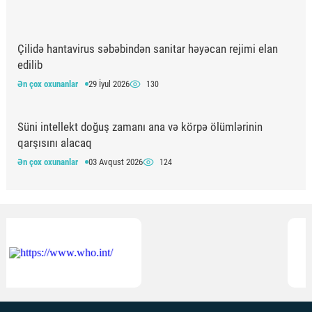
Çilidə hantavirus səbəbindən sanitar həyəcan rejimi elan
edilib
Ən çox oxunanlar
29 İyul 2026
130
Süni intellekt doğuş zamanı ana və körpə ölümlərinin
qarşısını alacaq
Ən çox oxunanlar
03 Avqust 2026
124
Azərbaycanda ilin əvvəlindən 23 mindən çox heyvan
dişləməsi qeydə alınıb
Ən çox oxunanlar
30 İyul 2026
124
Respublika Təcili və Təxirəsalınmaz Tibbi Yardım
Mərkəzinin anestezioloq-reanimatoloqları üçün simulyasiya