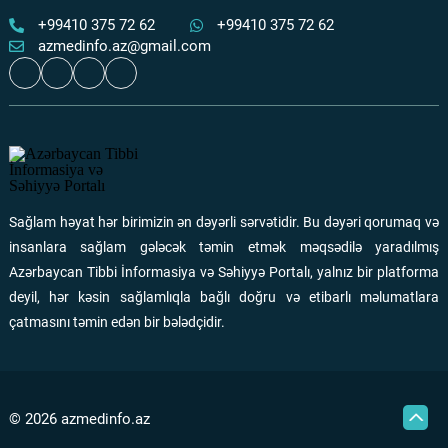
təlimi keçirilib
Ən çox oxunanlar
30 İyul 2026
122
+99410 375 72 62
+99410 375 72 62
azmedinfo.az@gmail.com
Quranın nazilolma ardıcıllığı və ilahi tərbiyə
Ən çox oxunanlar
31 İyul 2026
118
“Qızıl yaşlar” layihəsi çərçivəsində 65+ yaşlı şəxslərdə
xəstəliklərin erkən aşkarlanması aparılır
Sağlam həyat hər birimizin ən dəyərli sərvətidir. Bu dəyəri qorumaq və
Ən çox oxunanlar
05 Avqust 2026
112
insanlara sağlam gələcək təmin etmək məqsədilə yaradılmış
Azərbaycan Tibbi İnformasiya və Səhiyyə Portalı, yalnız bir platforma
Apteklərdə eyni dərmanın fərqli qiymətə satılması
deyil, hər kəsin sağlamlıqla bağlı doğru və etibarlı məlumatlara
araşdırılır
çatmasını təmin edən bir bələdçidir.
Ən çox oxunanlar
05 Avqust 2026
106
© 2026 azmedinfo.az