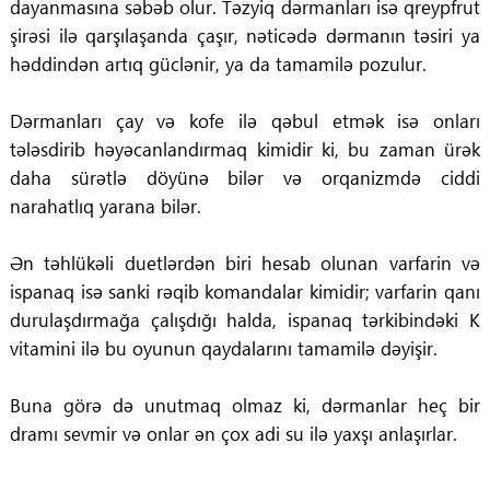
dayanmasına səbəb olur. Təzyiq dərmanları isə qreypfrut
şirəsi ilə qarşılaşanda çaşır, nəticədə dərmanın təsiri ya
həddindən artıq güclənir, ya da tamamilə pozulur.
Dərmanları çay və kofe ilə qəbul etmək isə onları
tələsdirib həyəcanlandırmaq kimidir ki, bu zaman ürək
daha sürətlə döyünə bilər və orqanizmdə ciddi
narahatlıq yarana bilər.
Ən təhlükəli duetlərdən biri hesab olunan varfarin və
ispanaq isə sanki rəqib komandalar kimidir; varfarin qanı
durulaşdırmağa çalışdığı halda, ispanaq tərkibindəki K
vitamini ilə bu oyunun qaydalarını tamamilə dəyişir.
Buna görə də unutmaq olmaz ki, dərmanlar heç bir
dramı sevmir və onlar ən çox adi su ilə yaxşı anlaşırlar.