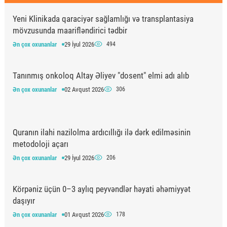
Yeni Klinikada qaraciyər sağlamlığı və transplantasiya
mövzusunda maarifləndirici tədbir
Ən çox oxunanlar
29 İyul 2026
494
Tanınmış onkoloq Altay Əliyev "dosent" elmi adı alıb
Ən çox oxunanlar
02 Avqust 2026
306
Quranın ilahi nazilolma ardıcıllığı ilə dərk edilməsinin
metodoloji açarı
Ən çox oxunanlar
29 İyul 2026
206
Körpəniz üçün 0–3 aylıq peyvəndlər həyati əhəmiyyət
daşıyır
Ən çox oxunanlar
01 Avqust 2026
178