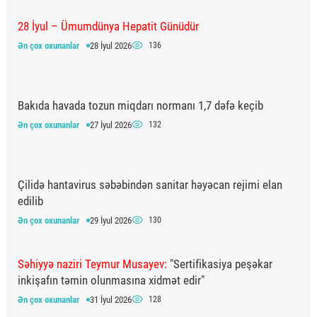
28 İyul – Ümumdünya Hepatit Günüdür
Ən çox oxunanlar
28 İyul 2026
136
Bakıda havada tozun miqdarı normanı 1,7 dəfə keçib
Ən çox oxunanlar
27 İyul 2026
132
Çilidə hantavirus səbəbindən sanitar həyəcan rejimi elan
edilib
Ən çox oxunanlar
29 İyul 2026
130
Səhiyyə naziri Teymur Musayev:
"Sertifikasiya peşəkar
inkişafın təmin olunmasına xidmət edir"
Ən çox oxunanlar
31 İyul 2026
128