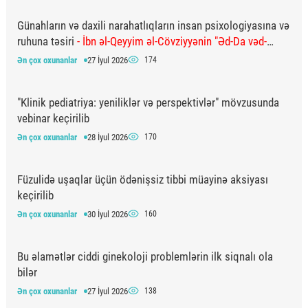
Günahların və daxili narahatlıqların insan psixologiyasına və
ruhuna təsiri
- İbn əl-Qeyyim əl-Cövziyyənin "Əd-Da vəd-
Dəva" əsərindən
Ən çox oxunanlar
27 İyul 2026
174
"Klinik pediatriya: yeniliklər və perspektivlər" mövzusunda
vebinar keçirilib
Ən çox oxunanlar
28 İyul 2026
170
Füzulidə uşaqlar üçün ödənişsiz tibbi müayinə aksiyası
keçirilib
Ən çox oxunanlar
30 İyul 2026
160
Bu əlamətlər ciddi ginekoloji problemlərin ilk siqnalı ola
bilər
Ən çox oxunanlar
27 İyul 2026
138