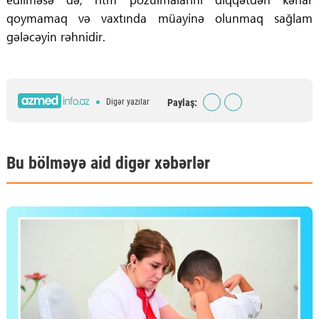
qoymamaq və vaxtında müayinə olunmaq sağlam
gələcəyin rəhnidir.
Paylaş:
Digər yazılar
Bu bölməyə aid digər xəbərlər