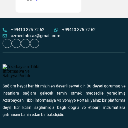
Azərbaycanda ilin əvvəlindən 23 mindən çox heyvan
dişləməsi qeydə alınıb
Ən çox oxunanlar
30 İyul 2026
112
+99410 375 72 62
+99410 375 72 62
azmedinfo.az@gmail.com
Süni intellekt doğuş zamanı ana və körpə ölümlərinin
qarşısını alacaq
Ən çox oxunanlar
03 Avqust 2026
112
Respublika Təcili və Təxirəsalınmaz Tibbi Yardım
Mərkəzinin anestezioloq-reanimatoloqları üçün simulyasiya
Sağlam həyat hər birimizin ən dəyərli sərvətidir. Bu dəyəri qorumaq və
təlimi keçirilib
Ən çox oxunanlar
30 İyul 2026
110
insanlara sağlam gələcək təmin etmək məqsədilə yaradılmış
Azərbaycan Tibbi İnformasiya və Səhiyyə Portalı, yalnız bir platforma
Quranın nazilolma ardıcıllığı və ilahi tərbiyə
deyil, hər kəsin sağlamlıqla bağlı doğru və etibarlı məlumatlara
çatmasını təmin edən bir bələdçidir.
Ən çox oxunanlar
31 İyul 2026
102