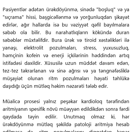
Pasiyentlər adətən ürəkdöyünmə, sinədə "boşluq" və ya
"sıçrama" hissi, başgicəllənmə və yorğunluqdan şikayət
edirlər, ağır hallarda isə bu vəziyyət qəfil bayılmalara
səbəb ola bilir. Bu narahatlıqların kökündə duran
səbəblər müxtəlifdir. Bura ürək və tiroid xəstəlikləri ilə
yanaşı, elektrolit pozulmaları, stress, yuxusuzluq,
həmçinin kofein və enerji içkilərinin həddindən artıq
istifadəsi daxildir. Xüsusilə uzun müddət davam edən,
tez-tez təkrarlanan və sinə ağrısı və ya təngnəfəsliklə
müşayiət olunan ritm pozulmaları həyati təhlükə
daşıdığı üçün mütləq həkim nəzarəti tələb edir.
Müalicə prosesi yalnız peşəkar kardioloq tərəfindən
aritmiyanın spesifik növü müəyyən edildikdən sonra fərdi
qaydada təyin edilir. Unutmaq olmaz ki, hər
ürəkdöyünmə mütləq şəkildə patoloji aritmiya hesab
edilməsə də, ritm pozulmalarını diqqətdən kənar