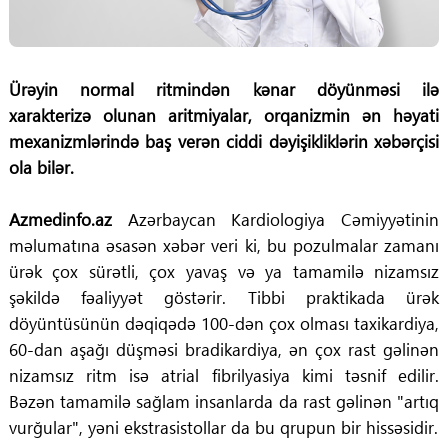
Ürəyin normal ritmindən kənar döyünməsi ilə
xarakterizə olunan aritmiyalar, orqanizmin ən həyati
mexanizmlərində baş verən ciddi dəyişikliklərin xəbərçisi
ola bilər.
Azmedinfo.az
Azərbaycan Kardiologiya Cəmiyyətinin
məlumatına əsasən xəbər veri ki, bu pozulmalar zamanı
ürək çox sürətli, çox yavaş və ya tamamilə nizamsız
şəkildə fəaliyyət göstərir. Tibbi praktikada ürək
döyüntüsünün dəqiqədə 100-dən çox olması taxikardiya,
60-dan aşağı düşməsi bradikardiya, ən çox rast gəlinən
nizamsız ritm isə atrial fibrilyasiya kimi təsnif edilir.
Bəzən tamamilə sağlam insanlarda da rast gəlinən "artıq
vurğular", yəni ekstrasistollar da bu qrupun bir hissəsidir.