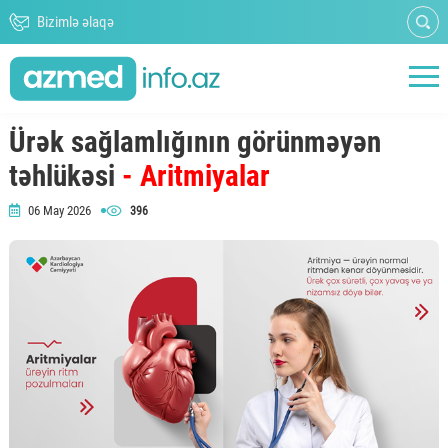
Bizimlə əlaqə
Ürək sağlamlığının görünməyən
təhlükəsi
- Aritmiyalar
06 May 2026
396