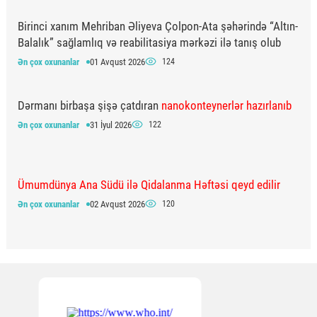
Birinci xanım Mehriban Əliyeva Çolpon-Ata şəhərində “Altın-
Balalık” sağlamlıq və reabilitasiya mərkəzi ilə tanış olub
Ən çox oxunanlar
01 Avqust 2026
124
Dərmanı birbaşa şişə çatdıran
nanokonteynerlər hazırlanıb
Ən çox oxunanlar
31 İyul 2026
122
Ümumdünya Ana Südü ilə Qidalanma Həftəsi qeyd edilir
Ən çox oxunanlar
02 Avqust 2026
120
Kardiologiyada nə yeniliklər var?
– ETKİ-dən yeni layihə
Ən çox oxunanlar
04 Avqust 2026
116